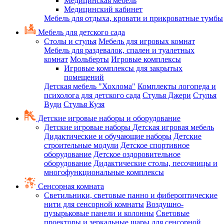
Медицинская мебель
Медицинский кабинет
Мебель для отдыха, кровати и прикроватные тумбы
Мебель для детского сада
Столы и стулья
Мебель для игровых комнат
Мебель для раздевалок, спален и туалетных
комнат
Мольберты
Игровые комплексы
Игровые комплексы для закрытых
помещений
Детская мебель "Хохлома"
Комплекты логопеда и
психолога для детского сада
Стулья Джери
Стулья
Вуди
Стулья Кузя
Детские игровые наборы и оборудование
Детские игровые наборы
Детская игровая мебель
Дидактические и обучающие наборы
Детские
строительные модули
Детское спортивное
оборудование
Детское оздоровительное
оборудование
Дидактические столы, песочницы и
многофункциональные комплексы
Сенсорная комната
Светильники, световые панно и фибероптические
нити для сенсорной комнаты
Воздушно-
пузырьковые панели и колонны
Световые
проекторы и зеркальные шары для сенсорной