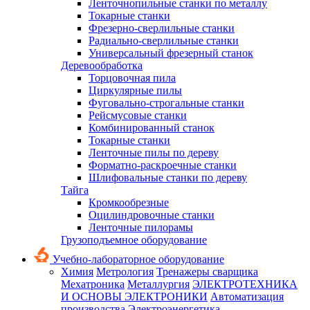
Ленточнопильные станки по металлу
Токарные станки
Фрезерно-сверлильные станки
Радиально-сверлильные станки
Универсальный фрезерный станок
Деревообработка
Торцовочная пила
Циркулярные пилы
Фуговально-строгальные станки
Рейсмусовые станки
Комбинированный станок
Токарные станки
Ленточные пилы по дереву
Форматно-раскроечные станки
Шлифовальные станки по дереву
Тайга
Кромкообрезные
Оцилиндровочные станки
Ленточные пилорамы
Грузоподъемное оборудование
Учебно-лабораторное оборудование
Химия
Метрология
Тренажеры сварщика
Мехатроника
Металлургия
ЭЛЕКТРОТЕХНИКА
И ОСНОВЫ ЭЛЕКТРОНИКИ
Автоматизация
производства
Электроэнергетика