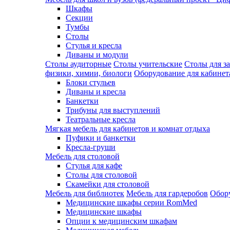
Шкафы
Секции
Тумбы
Столы
Стулья и кресла
Диваны и модули
Столы аудиторные
Столы учительские
Столы для з
физики, химии, биологи
Оборудование для кабинета
Блоки стульев
Диваны и кресла
Банкетки
Трибуны для выступлений
Театральные кресла
Мягкая мебель для кабинетов и комнат отдыха
Пуфики и банкетки
Кресла-груши
Мебель для столовой
Cтулья для кафе
Cтолы для столовой
Скамейки для столовой
Мебель для библиотек
Мебель для гардеробов
Обору
Медицинские шкафы серии RomMed
Медицинские шкафы
Опции к медицинским шкафам