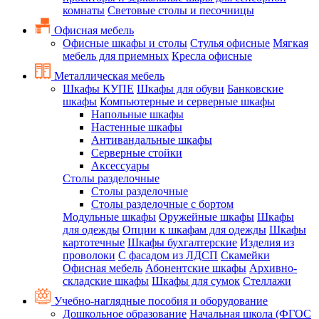
комнаты
Световые столы и песочницы
Офисная мебель
Офисные шкафы и столы
Стулья офисные
Мягкая
мебель для приемных
Кресла офисные
Металлическая мебель
Шкафы КУПЕ
Шкафы для обуви
Банковские
шкафы
Компьютерные и серверные шкафы
Напольные шкафы
Настенные шкафы
Антивандальные шкафы
Серверные стойки
Аксессуары
Столы разделочные
Столы разделочные
Столы разделочные с бортом
Модульные шкафы
Оружейные шкафы
Шкафы
для одежды
Опции к шкафам для одежды
Шкафы
картотечные
Шкафы бухгалтерские
Изделия из
проволоки
С фасадом из ЛДСП
Скамейки
Офисная мебель
Абонентские шкафы
Архивно-
складские шкафы
Шкафы для сумок
Стеллажи
Учебно-наглядные пособия и оборудование
Дошкольное образование
Начальная школа (ФГОС