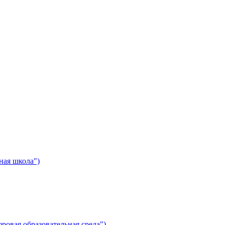
ная школа")
ровая образовательная среда")