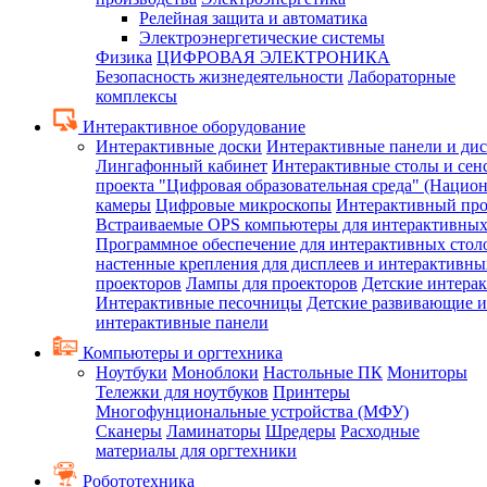
Релейная защита и автоматика
Электроэнергетические системы
Физика
ЦИФРОВАЯ ЭЛЕКТРОНИКА
Безопасность жизнедеятельности
Лабораторные
комплексы
Интерактивное оборудование
Интерактивные доски
Интерактивные панели и ди
Лингафонный кабинет
Интерактивные столы и сен
проекта "Цифровая образовательная среда" (Нацио
камеры
Цифровые микроскопы
Интерактивный про
Встраиваемые OPS компьютеры для интерактивных
Программное обеспечение для интерактивных стол
настенные крепления для дисплеев и интерактивны
проекторов
Лампы для проекторов
Детские интера
Интерактивные песочницы
Детские развивающие и
интерактивные панели
Компьютеры и оргтехника
Ноутбуки
Моноблоки
Настольные ПК
Мониторы
Тележки для ноутбуков
Принтеры
Многофунциональные устройства (МФУ)
Сканеры
Ламинаторы
Шредеры
Расходные
материалы для оргтехники
Робототехника