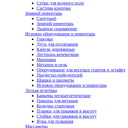
Сетки для водного поло
Система крепежа
Зимний инвентарь
Сноутьюб
Зимний инвентарь
Лыжное снаряжение
Игровое оборудование и инвентарь
Городки
Дуги для подлезания
Качели деревянные
Лестница веревочная
Манишки
Метание в цель
Оборудование для веселых стартов и эстафет
Пьедестал победителей
Шашки и шахматы
Игровое оборудование и инвентарь
Легкая атлетика
Барьеры легкоатлетические
Гранаты для метания
Колодки стартовые
Планки для прыжков в высоту
Стойки для прыжков в высоту
Ядра для толкания
Массажеры