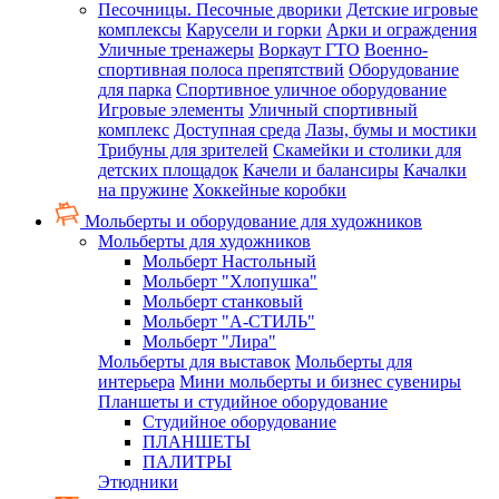
Песочницы. Песочные дворики
Детские игровые
комплексы
Карусели и горки
Арки и ограждения
Уличные тренажеры
Воркаут ГТО
Военно-
спортивная полоса препятствий
Оборудование
для парка
Спортивное уличное оборудование
Игровые элементы
Уличный спортивный
комплекс
Доступная среда
Лазы, бумы и мостики
Трибуны для зрителей
Скамейки и столики для
детских площадок
Качели и балансиры
Качалки
на пружине
Хоккейные коробки
Мольберты и оборудование для художников
Мольберты для художников
Мольберт Настольный
Мольберт "Хлопушка"
Мольберт станковый
Мольберт "А-СТИЛЬ"
Мольберт "Лира"
Мольберты для выставок
Мольберты для
интерьера
Мини мольберты и бизнес сувениры
Планшеты и студийное оборудование
Студийное оборудование
ПЛАНШЕТЫ
ПАЛИТРЫ
Этюдники