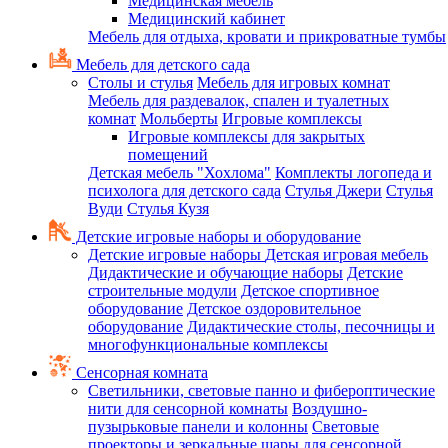
Медицинская мебель
Медицинский кабинет
Мебель для отдыха, кровати и прикроватные тумбы
Мебель для детского сада
Столы и стулья
Мебель для игровых комнат
Мебель для раздевалок, спален и туалетных
комнат
Мольберты
Игровые комплексы
Игровые комплексы для закрытых
помещений
Детская мебель "Хохлома"
Комплекты логопеда и
психолога для детского сада
Стулья Джери
Стулья
Вуди
Стулья Кузя
Детские игровые наборы и оборудование
Детские игровые наборы
Детская игровая мебель
Дидактические и обучающие наборы
Детские
строительные модули
Детское спортивное
оборудование
Детское оздоровительное
оборудование
Дидактические столы, песочницы и
многофункциональные комплексы
Сенсорная комната
Светильники, световые панно и фибероптические
нити для сенсорной комнаты
Воздушно-
пузырьковые панели и колонны
Световые
проекторы и зеркальные шары для сенсорной