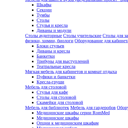
Шкафы
Секции
Тумбы
Столы
Стулья и кресла
Диваны и модули
Столы аудиторные
Столы учительские
Столы для з
физики, химии, биологи
Оборудование для кабинета
Блоки стульев
Диваны и кресла
Банкетки
Трибуны для выступлений
Театральные кресла
Мягкая мебель для кабинетов и комнат отдыха
Пуфики и банкетки
Кресла-груши
Мебель для столовой
Cтулья для кафе
Cтолы для столовой
Скамейки для столовой
Мебель для библиотек
Мебель для гардеробов
Обору
Медицинские шкафы серии RomMed
Медицинские шкафы
Опции к медицинским шкафам