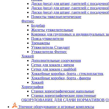
Диски (веса) для штанг, гантелей с посадочно
Диски (веса) для штанг, гантелей с посадочно
Диски (веса) для штанг, гантелей с посадочно
Помосты тяжелоатлетические
Фитнес
Бодибар
Жилеты утяжелительные
Коврики для групповых и индивидуальных з
Пояса-утяжелители
Тренажеры
Утяжелители Стандарт
Утяжелители Фитнес
Хоккей
Дополнительные сооружения
Сетки для хоккея с мячом
Сетки для хоккея с шайбой
Хоккейные коробки, борта - стеклопластик
Хоккейные коробки, борта - фанера
Хоккей
Хореография
Станки хореографические напольные
Станки хореографические пристенные
ОБОРУДОВАНИЕ ДЛЯ СДАЧИ НОРМАТИВОВ
О
Уличное оборудование и игровые комплексы