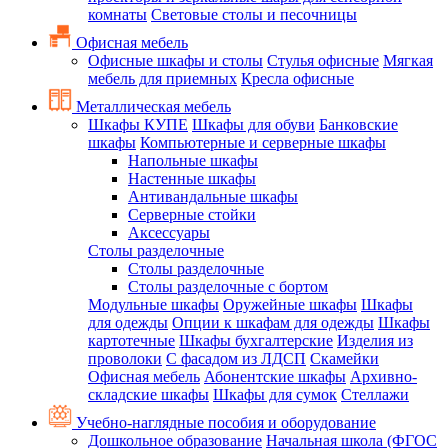
комнаты
Световые столы и песочницы
Офисная мебель
Офисные шкафы и столы
Стулья офисные
Мягкая
мебель для приемных
Кресла офисные
Металлическая мебель
Шкафы КУПЕ
Шкафы для обуви
Банковские
шкафы
Компьютерные и серверные шкафы
Напольные шкафы
Настенные шкафы
Антивандальные шкафы
Серверные стойки
Аксессуары
Столы разделочные
Столы разделочные
Столы разделочные с бортом
Модульные шкафы
Оружейные шкафы
Шкафы
для одежды
Опции к шкафам для одежды
Шкафы
картотечные
Шкафы бухгалтерские
Изделия из
проволоки
С фасадом из ЛДСП
Скамейки
Офисная мебель
Абонентские шкафы
Архивно-
складские шкафы
Шкафы для сумок
Стеллажи
Учебно-наглядные пособия и оборудование
Дошкольное образование
Начальная школа (ФГОС