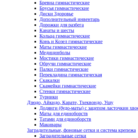
Бревна гимнастические
Брусья гимнастические
Диски Здоровье
Дополнительный инвентарь
Дорожки для разбега
Канаты и шесты
Кольца гимнастические
Конь и Козел гимнастические
Маты гимнастические
Медицинболы
Мостики гимнастические
Обручи гимнастические
Палки гимнастические
Перекладина гимнастическая
Скакалки
Скамейки гимнастические
Стенки гимнастические
Турники
Дзюдо, Айкидо, Карате, Тхеквондо, Ушу
Додянги (будо-маты) с зацепом ласточкин хво
Маты для единоборств
Татами для единоборств
Макивары
Заградительные, фоновые сетки и система крепежа
Заградительные сетки