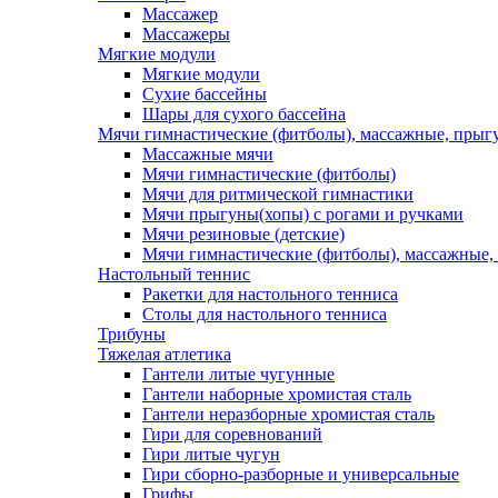
Массажер
Массажеры
Мягкие модули
Мягкие модули
Сухие бассейны
Шары для сухого бассейна
Мячи гимнастические (фитболы), массажные, прыгу
Массажные мячи
Мячи гимнастические (фитболы)
Мячи для ритмической гимнастики
Мячи прыгуны(хопы) с рогами и ручками
Мячи резиновые (детские)
Мячи гимнастические (фитболы), массажные,
Настольный теннис
Ракетки для настольного тенниса
Столы для настольного тенниса
Трибуны
Тяжелая атлетика
Гантели литые чугунные
Гантели наборные хромистая сталь
Гантели неразборные хромистая сталь
Гири для соревнований
Гири литые чугун
Гири сборно-разборные и универсальные
Грифы