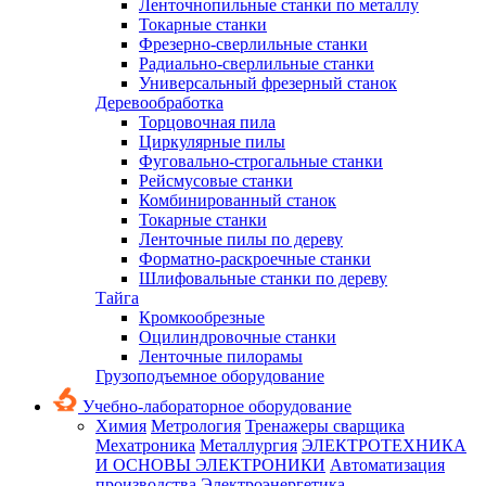
Ленточнопильные станки по металлу
Токарные станки
Фрезерно-сверлильные станки
Радиально-сверлильные станки
Универсальный фрезерный станок
Деревообработка
Торцовочная пила
Циркулярные пилы
Фуговально-строгальные станки
Рейсмусовые станки
Комбинированный станок
Токарные станки
Ленточные пилы по дереву
Форматно-раскроечные станки
Шлифовальные станки по дереву
Тайга
Кромкообрезные
Оцилиндровочные станки
Ленточные пилорамы
Грузоподъемное оборудование
Учебно-лабораторное оборудование
Химия
Метрология
Тренажеры сварщика
Мехатроника
Металлургия
ЭЛЕКТРОТЕХНИКА
И ОСНОВЫ ЭЛЕКТРОНИКИ
Автоматизация
производства
Электроэнергетика