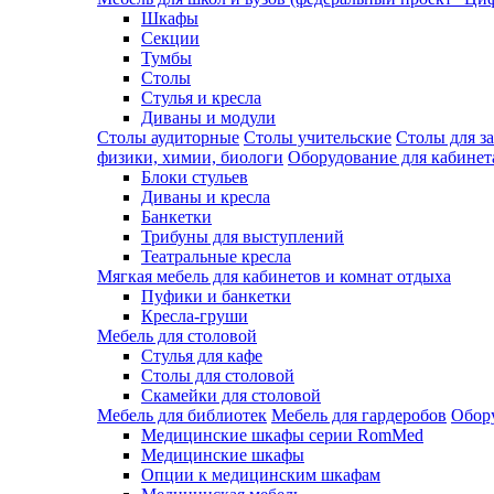
Шкафы
Секции
Тумбы
Столы
Стулья и кресла
Диваны и модули
Столы аудиторные
Столы учительские
Столы для з
физики, химии, биологи
Оборудование для кабинета
Блоки стульев
Диваны и кресла
Банкетки
Трибуны для выступлений
Театральные кресла
Мягкая мебель для кабинетов и комнат отдыха
Пуфики и банкетки
Кресла-груши
Мебель для столовой
Cтулья для кафе
Cтолы для столовой
Скамейки для столовой
Мебель для библиотек
Мебель для гардеробов
Обору
Медицинские шкафы серии RomMed
Медицинские шкафы
Опции к медицинским шкафам