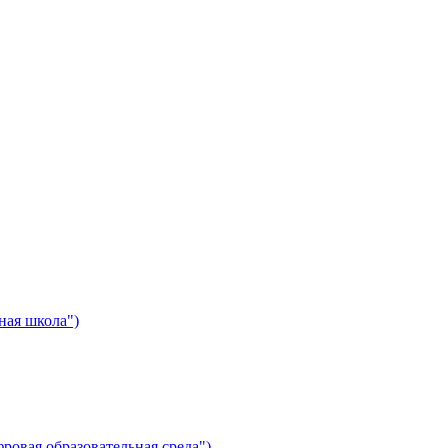
ная школа")
ровая образовательная среда")