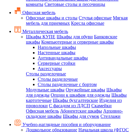
комнаты
Световые столы и песочницы
Офисная мебель
Офисные шкафы и столы
Стулья офисные
Мягкая
мебель для приемных
Кресла офисные
Металлическая мебель
Шкафы КУПЕ
Шкафы для обуви
Банковские
шкафы
Компьютерные и серверные шкафы
Напольные шкафы
Настенные шкафы
Антивандальные шкафы
Серверные стойки
Аксессуары
Столы разделочные
Столы разделочные
Столы разделочные с бортом
Модульные шкафы
Оружейные шкафы
Шкафы
для одежды
Опции к шкафам для одежды
Шкафы
картотечные
Шкафы бухгалтерские
Изделия из
проволоки
С фасадом из ЛДСП
Скамейки
Офисная мебель
Абонентские шкафы
Архивно-
складские шкафы
Шкафы для сумок
Стеллажи
Учебно-наглядные пособия и оборудование
Дошкольное образование
Начальная школа (ФГОС