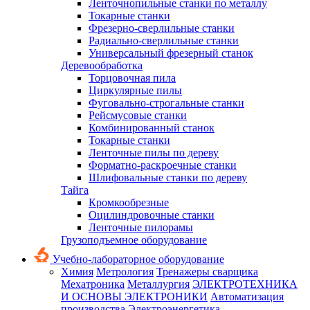
Ленточнопильные станки по металлу
Токарные станки
Фрезерно-сверлильные станки
Радиально-сверлильные станки
Универсальный фрезерный станок
Деревообработка
Торцовочная пила
Циркулярные пилы
Фуговально-строгальные станки
Рейсмусовые станки
Комбинированный станок
Токарные станки
Ленточные пилы по дереву
Форматно-раскроечные станки
Шлифовальные станки по дереву
Тайга
Кромкообрезные
Оцилиндровочные станки
Ленточные пилорамы
Грузоподъемное оборудование
Учебно-лабораторное оборудование
Химия
Метрология
Тренажеры сварщика
Мехатроника
Металлургия
ЭЛЕКТРОТЕХНИКА
И ОСНОВЫ ЭЛЕКТРОНИКИ
Автоматизация
производства
Электроэнергетика