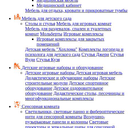
Медицинская мебель
Медицинский кабинет
Мебель для отдыха, кровати и прикроватные тумбы
Мебель для детского сада
Столы и стулья
Мебель для игровых комнат
Мебель для раздевалок, спален и туалетных
комнат
Мольберты
Игровые комплексы
Игровые комплексы для закрытых
помещений
Детская мебель "Хохлома"
Комплекты логопеда и
психолога для детского сада
Стулья Джери
Стулья
Вуди
Стулья Кузя
Детские игровые наборы и оборудование
Детские игровые наборы
Детская игровая мебель
Дидактические и обучающие наборы
Детские
строительные модули
Детское спортивное
оборудование
Детское оздоровительное
оборудование
Дидактические столы, песочницы и
многофункциональные комплексы
Сенсорная комната
Светильники, световые панно и фибероптические
нити для сенсорной комнаты
Воздушно-
пузырьковые панели и колонны
Световые
проекторы и зеркальные шары для сенсорной