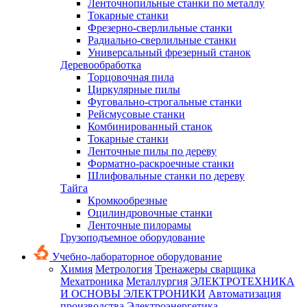
Ленточнопильные станки по металлу
Токарные станки
Фрезерно-сверлильные станки
Радиально-сверлильные станки
Универсальный фрезерный станок
Деревообработка
Торцовочная пила
Циркулярные пилы
Фуговально-строгальные станки
Рейсмусовые станки
Комбинированный станок
Токарные станки
Ленточные пилы по дереву
Форматно-раскроечные станки
Шлифовальные станки по дереву
Тайга
Кромкообрезные
Оцилиндровочные станки
Ленточные пилорамы
Грузоподъемное оборудование
Учебно-лабораторное оборудование
Химия
Метрология
Тренажеры сварщика
Мехатроника
Металлургия
ЭЛЕКТРОТЕХНИКА
И ОСНОВЫ ЭЛЕКТРОНИКИ
Автоматизация
производства
Электроэнергетика