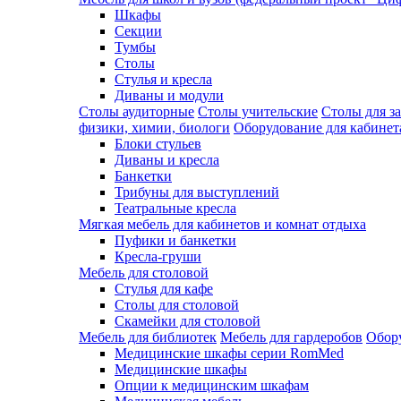
Шкафы
Секции
Тумбы
Столы
Стулья и кресла
Диваны и модули
Столы аудиторные
Столы учительские
Столы для з
физики, химии, биологи
Оборудование для кабинета
Блоки стульев
Диваны и кресла
Банкетки
Трибуны для выступлений
Театральные кресла
Мягкая мебель для кабинетов и комнат отдыха
Пуфики и банкетки
Кресла-груши
Мебель для столовой
Cтулья для кафе
Cтолы для столовой
Скамейки для столовой
Мебель для библиотек
Мебель для гардеробов
Обору
Медицинские шкафы серии RomMed
Медицинские шкафы
Опции к медицинским шкафам