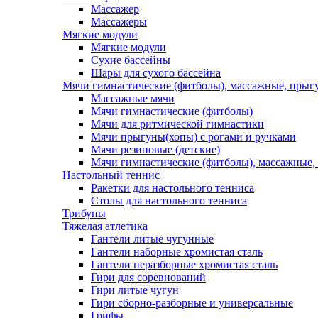
Массажер
Массажеры
Мягкие модули
Мягкие модули
Сухие бассейны
Шары для сухого бассейна
Мячи гимнастические (фитболы), массажные, прыгу
Массажные мячи
Мячи гимнастические (фитболы)
Мячи для ритмической гимнастики
Мячи прыгуны(хопы) с рогами и ручками
Мячи резиновые (детские)
Мячи гимнастические (фитболы), массажные,
Настольный теннис
Ракетки для настольного тенниса
Столы для настольного тенниса
Трибуны
Тяжелая атлетика
Гантели литые чугунные
Гантели наборные хромистая сталь
Гантели неразборные хромистая сталь
Гири для соревнований
Гири литые чугун
Гири сборно-разборные и универсальные
Грифы