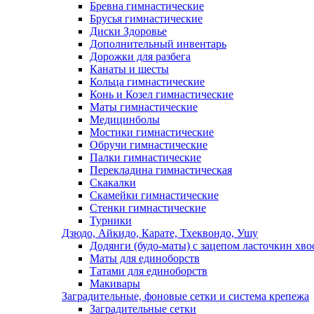
Бревна гимнастические
Брусья гимнастические
Диски Здоровье
Дополнительный инвентарь
Дорожки для разбега
Канаты и шесты
Кольца гимнастические
Конь и Козел гимнастические
Маты гимнастические
Медицинболы
Мостики гимнастические
Обручи гимнастические
Палки гимнастические
Перекладина гимнастическая
Скакалки
Скамейки гимнастические
Стенки гимнастические
Турники
Дзюдо, Айкидо, Карате, Тхеквондо, Ушу
Додянги (будо-маты) с зацепом ласточкин хво
Маты для единоборств
Татами для единоборств
Макивары
Заградительные, фоновые сетки и система крепежа
Заградительные сетки