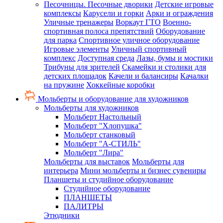
Песочницы. Песочные дворики
Детские игровые
комплексы
Карусели и горки
Арки и ограждения
Уличные тренажеры
Воркаут ГТО
Военно-
спортивная полоса препятствий
Оборудование
для парка
Спортивное уличное оборудование
Игровые элементы
Уличный спортивный
комплекс
Доступная среда
Лазы, бумы и мостики
Трибуны для зрителей
Скамейки и столики для
детских площадок
Качели и балансиры
Качалки
на пружине
Хоккейные коробки
Мольберты и оборудование для художников
Мольберты для художников
Мольберт Настольный
Мольберт "Хлопушка"
Мольберт станковый
Мольберт "А-СТИЛЬ"
Мольберт "Лира"
Мольберты для выставок
Мольберты для
интерьера
Мини мольберты и бизнес сувениры
Планшеты и студийное оборудование
Студийное оборудование
ПЛАНШЕТЫ
ПАЛИТРЫ
Этюдники