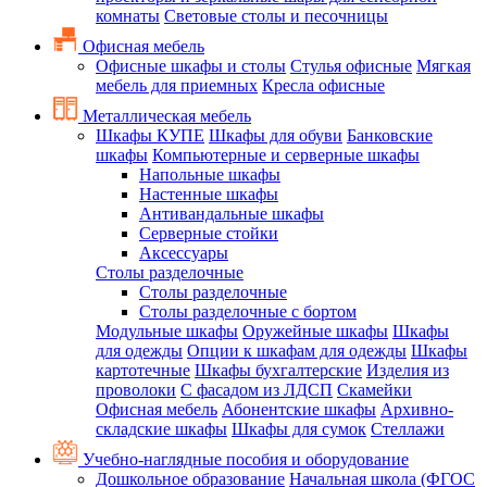
комнаты
Световые столы и песочницы
Офисная мебель
Офисные шкафы и столы
Стулья офисные
Мягкая
мебель для приемных
Кресла офисные
Металлическая мебель
Шкафы КУПЕ
Шкафы для обуви
Банковские
шкафы
Компьютерные и серверные шкафы
Напольные шкафы
Настенные шкафы
Антивандальные шкафы
Серверные стойки
Аксессуары
Столы разделочные
Столы разделочные
Столы разделочные с бортом
Модульные шкафы
Оружейные шкафы
Шкафы
для одежды
Опции к шкафам для одежды
Шкафы
картотечные
Шкафы бухгалтерские
Изделия из
проволоки
С фасадом из ЛДСП
Скамейки
Офисная мебель
Абонентские шкафы
Архивно-
складские шкафы
Шкафы для сумок
Стеллажи
Учебно-наглядные пособия и оборудование
Дошкольное образование
Начальная школа (ФГОС