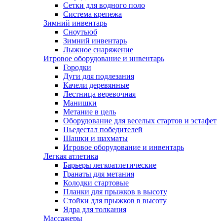
Сетки для водного поло
Система крепежа
Зимний инвентарь
Сноутьюб
Зимний инвентарь
Лыжное снаряжение
Игровое оборудование и инвентарь
Городки
Дуги для подлезания
Качели деревянные
Лестница веревочная
Манишки
Метание в цель
Оборудование для веселых стартов и эстафет
Пьедестал победителей
Шашки и шахматы
Игровое оборудование и инвентарь
Легкая атлетика
Барьеры легкоатлетические
Гранаты для метания
Колодки стартовые
Планки для прыжков в высоту
Стойки для прыжков в высоту
Ядра для толкания
Массажеры