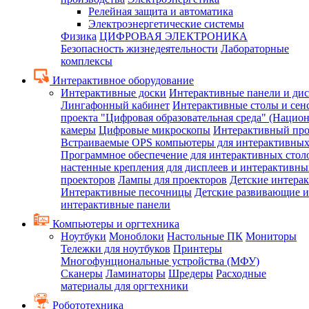
Релейная защита и автоматика
Электроэнергетические системы
Физика
ЦИФРОВАЯ ЭЛЕКТРОНИКА
Безопасность жизнедеятельности
Лабораторные
комплексы
Интерактивное оборудование
Интерактивные доски
Интерактивные панели и ди
Лингафонный кабинет
Интерактивные столы и сен
проекта "Цифровая образовательная среда" (Нацио
камеры
Цифровые микроскопы
Интерактивный про
Встраиваемые OPS компьютеры для интерактивных
Программное обеспечение для интерактивных стол
настенные крепления для дисплеев и интерактивны
проекторов
Лампы для проекторов
Детские интера
Интерактивные песочницы
Детские развивающие и
интерактивные панели
Компьютеры и оргтехника
Ноутбуки
Моноблоки
Настольные ПК
Мониторы
Тележки для ноутбуков
Принтеры
Многофунциональные устройства (МФУ)
Сканеры
Ламинаторы
Шредеры
Расходные
материалы для оргтехники
Робототехника