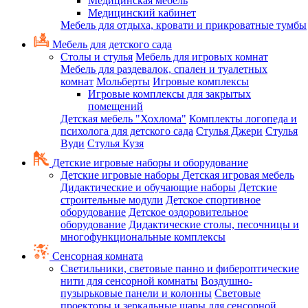
Медицинская мебель
Медицинский кабинет
Мебель для отдыха, кровати и прикроватные тумбы
Мебель для детского сада
Столы и стулья
Мебель для игровых комнат
Мебель для раздевалок, спален и туалетных
комнат
Мольберты
Игровые комплексы
Игровые комплексы для закрытых
помещений
Детская мебель "Хохлома"
Комплекты логопеда и
психолога для детского сада
Стулья Джери
Стулья
Вуди
Стулья Кузя
Детские игровые наборы и оборудование
Детские игровые наборы
Детская игровая мебель
Дидактические и обучающие наборы
Детские
строительные модули
Детское спортивное
оборудование
Детское оздоровительное
оборудование
Дидактические столы, песочницы и
многофункциональные комплексы
Сенсорная комната
Светильники, световые панно и фибероптические
нити для сенсорной комнаты
Воздушно-
пузырьковые панели и колонны
Световые
проекторы и зеркальные шары для сенсорной