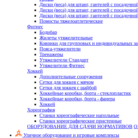
Диски (веса) для штанг, гантелей с посадочно
Диски (веса) для штанг, гантелей с посадочно
Диски (веса) для штанг, гантелей с посадочно
Помосты тяжелоатлетические
Фитнес
Бодибар
Жилеты утяжелительные
Коврики для групповых и индивидуальных з
Пояса-утяжелители
Тренажеры
Утяжелители Стандарт
Утяжелители Фитнес
Хоккей
Дополнительные сооружения
Сетки для хоккея с мячом
Сетки для хоккея с шайбой
Хоккейные коробки, борта - стеклопластик
Хоккейные коробки, борта - фанера
Хоккей
Хореография
Станки хореографические напольные
Станки хореографические пристенные
ОБОРУДОВАНИЕ ДЛЯ СДАЧИ НОРМАТИВОВ
О
Уличное оборудование и игровые комплексы