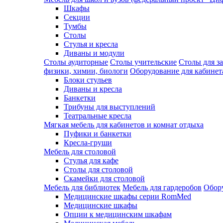
Шкафы
Секции
Тумбы
Столы
Стулья и кресла
Диваны и модули
Столы аудиторные
Столы учительские
Столы для з
физики, химии, биологи
Оборудование для кабинета
Блоки стульев
Диваны и кресла
Банкетки
Трибуны для выступлений
Театральные кресла
Мягкая мебель для кабинетов и комнат отдыха
Пуфики и банкетки
Кресла-груши
Мебель для столовой
Cтулья для кафе
Cтолы для столовой
Скамейки для столовой
Мебель для библиотек
Мебель для гардеробов
Обору
Медицинские шкафы серии RomMed
Медицинские шкафы
Опции к медицинским шкафам