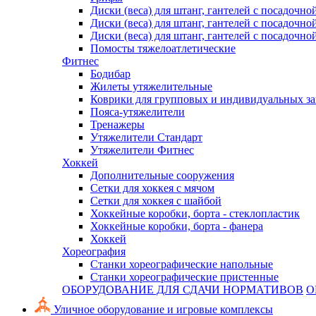
Диски (веса) для штанг, гантелей с посадочно
Диски (веса) для штанг, гантелей с посадочно
Диски (веса) для штанг, гантелей с посадочно
Помосты тяжелоатлетические
Фитнес
Бодибар
Жилеты утяжелительные
Коврики для групповых и индивидуальных з
Пояса-утяжелители
Тренажеры
Утяжелители Стандарт
Утяжелители Фитнес
Хоккей
Дополнительные сооружения
Сетки для хоккея с мячом
Сетки для хоккея с шайбой
Хоккейные коробки, борта - стеклопластик
Хоккейные коробки, борта - фанера
Хоккей
Хореография
Станки хореографические напольные
Станки хореографические пристенные
ОБОРУДОВАНИЕ ДЛЯ СДАЧИ НОРМАТИВОВ
О
Уличное оборудование и игровые комплексы