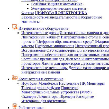
Релейная защита и автоматика
Электроэнергетические системы
Физика
ЦИФРОВАЯ ЭЛЕКТРОНИКА
Безопасность жизнедеятельности
Лабораторные
комплексы
Интерактивное оборудование
Интерактивные доски
Интерактивные панели и ди
Лингафонный кабинет
Интерактивные столы и сен
проекта "Цифровая образовательная среда" (Нацио
камеры
Цифровые микроскопы
Интерактивный про
Встраиваемые OPS компьютеры для интерактивных
Программное обеспечение для интерактивных стол
настенные крепления для дисплеев и интерактивны
проекторов
Лампы для проекторов
Детские интера
Интерактивные песочницы
Детские развивающие и
интерактивные панели
Компьютеры и оргтехника
Ноутбуки
Моноблоки
Настольные ПК
Мониторы
Тележки для ноутбуков
Принтеры
Многофунциональные устройства (МФУ)
Сканеры
Ламинаторы
Шредеры
Расходные
материалы для оргтехники
Робототехника