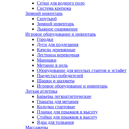
Сетки для водного поло
Система крепежа
Зимний инвентарь
Сноутьюб
Зимний инвентарь
Лыжное снаряжение
Игровое оборудование и инвентарь
Городки
Дуги для подлезания
Качели деревянные
Лестница веревочная
Манишки
Метание в цель
Оборудование для веселых стартов и эстафет
Пьедестал победителей
Шашки и шахматы
Игровое оборудование и инвентарь
Легкая атлетика
Барьеры легкоатлетические
Гранаты для метания
Колодки стартовые
Планки для прыжков в высоту
Стойки для прыжков в высоту
Ядра для толкания
Массажеры