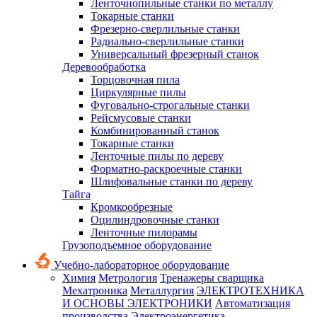
Ленточнопильные станки по металлу
Токарные станки
Фрезерно-сверлильные станки
Радиально-сверлильные станки
Универсальный фрезерный станок
Деревообработка
Торцовочная пила
Циркулярные пилы
Фуговально-строгальные станки
Рейсмусовые станки
Комбинированный станок
Токарные станки
Ленточные пилы по дереву
Форматно-раскроечные станки
Шлифовальные станки по дереву
Тайга
Кромкообрезные
Оцилиндровочные станки
Ленточные пилорамы
Грузоподъемное оборудование
Учебно-лабораторное оборудование
Химия
Метрология
Тренажеры сварщика
Мехатроника
Металлургия
ЭЛЕКТРОТЕХНИКА
И ОСНОВЫ ЭЛЕКТРОНИКИ
Автоматизация
производства
Электроэнергетика