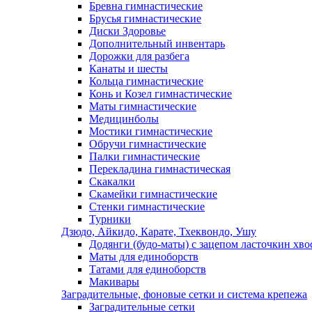
Бревна гимнастические
Брусья гимнастические
Диски Здоровье
Дополнительный инвентарь
Дорожки для разбега
Канаты и шесты
Кольца гимнастические
Конь и Козел гимнастические
Маты гимнастические
Медицинболы
Мостики гимнастические
Обручи гимнастические
Палки гимнастические
Перекладина гимнастическая
Скакалки
Скамейки гимнастические
Стенки гимнастические
Турники
Дзюдо, Айкидо, Карате, Тхеквондо, Ушу
Додянги (будо-маты) с зацепом ласточкин хво
Маты для единоборств
Татами для единоборств
Макивары
Заградительные, фоновые сетки и система крепежа
Заградительные сетки