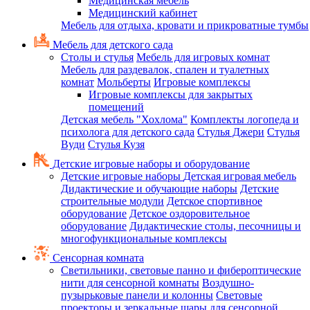
Медицинская мебель
Медицинский кабинет
Мебель для отдыха, кровати и прикроватные тумбы
Мебель для детского сада
Столы и стулья
Мебель для игровых комнат
Мебель для раздевалок, спален и туалетных
комнат
Мольберты
Игровые комплексы
Игровые комплексы для закрытых
помещений
Детская мебель "Хохлома"
Комплекты логопеда и
психолога для детского сада
Стулья Джери
Стулья
Вуди
Стулья Кузя
Детские игровые наборы и оборудование
Детские игровые наборы
Детская игровая мебель
Дидактические и обучающие наборы
Детские
строительные модули
Детское спортивное
оборудование
Детское оздоровительное
оборудование
Дидактические столы, песочницы и
многофункциональные комплексы
Сенсорная комната
Светильники, световые панно и фибероптические
нити для сенсорной комнаты
Воздушно-
пузырьковые панели и колонны
Световые
проекторы и зеркальные шары для сенсорной