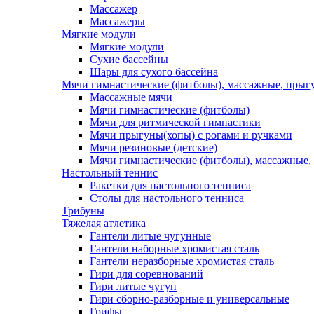
Массажер
Массажеры
Мягкие модули
Мягкие модули
Сухие бассейны
Шары для сухого бассейна
Мячи гимнастические (фитболы), массажные, прыгу
Массажные мячи
Мячи гимнастические (фитболы)
Мячи для ритмической гимнастики
Мячи прыгуны(хопы) с рогами и ручками
Мячи резиновые (детские)
Мячи гимнастические (фитболы), массажные,
Настольный теннис
Ракетки для настольного тенниса
Столы для настольного тенниса
Трибуны
Тяжелая атлетика
Гантели литые чугунные
Гантели наборные хромистая сталь
Гантели неразборные хромистая сталь
Гири для соревнований
Гири литые чугун
Гири сборно-разборные и универсальные
Грифы