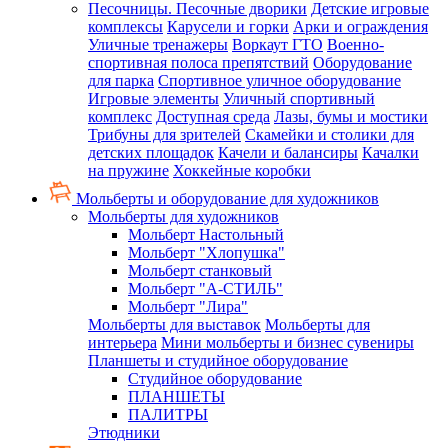
Песочницы. Песочные дворики
Детские игровые
комплексы
Карусели и горки
Арки и ограждения
Уличные тренажеры
Воркаут ГТО
Военно-
спортивная полоса препятствий
Оборудование
для парка
Спортивное уличное оборудование
Игровые элементы
Уличный спортивный
комплекс
Доступная среда
Лазы, бумы и мостики
Трибуны для зрителей
Скамейки и столики для
детских площадок
Качели и балансиры
Качалки
на пружине
Хоккейные коробки
Мольберты и оборудование для художников
Мольберты для художников
Мольберт Настольный
Мольберт "Хлопушка"
Мольберт станковый
Мольберт "А-СТИЛЬ"
Мольберт "Лира"
Мольберты для выставок
Мольберты для
интерьера
Мини мольберты и бизнес сувениры
Планшеты и студийное оборудование
Студийное оборудование
ПЛАНШЕТЫ
ПАЛИТРЫ
Этюдники