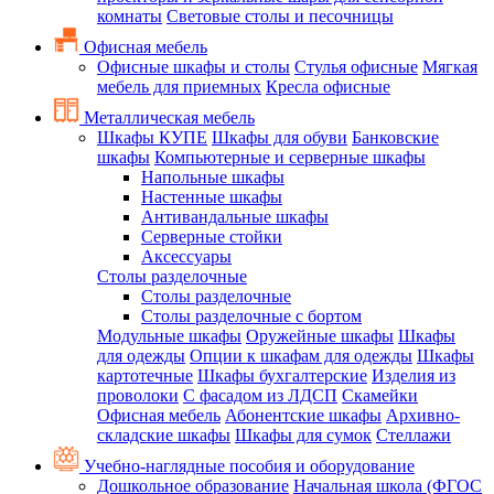
комнаты
Световые столы и песочницы
Офисная мебель
Офисные шкафы и столы
Стулья офисные
Мягкая
мебель для приемных
Кресла офисные
Металлическая мебель
Шкафы КУПЕ
Шкафы для обуви
Банковские
шкафы
Компьютерные и серверные шкафы
Напольные шкафы
Настенные шкафы
Антивандальные шкафы
Серверные стойки
Аксессуары
Столы разделочные
Столы разделочные
Столы разделочные с бортом
Модульные шкафы
Оружейные шкафы
Шкафы
для одежды
Опции к шкафам для одежды
Шкафы
картотечные
Шкафы бухгалтерские
Изделия из
проволоки
С фасадом из ЛДСП
Скамейки
Офисная мебель
Абонентские шкафы
Архивно-
складские шкафы
Шкафы для сумок
Стеллажи
Учебно-наглядные пособия и оборудование
Дошкольное образование
Начальная школа (ФГОС