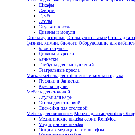
Шкафы
Секции
Тумбы
Столы
Стулья и кресла
Диваны и модули
Столы аудиторные
Столы учительские
Столы для з
физики, химии, биологи
Оборудование для кабинета
Блоки стульев
Диваны и кресла
Банкетки
Трибуны для выступлений
Театральные кресла
Мягкая мебель для кабинетов и комнат отдыха
Пуфики и банкетки
Кресла-груши
Мебель для столовой
Cтулья для кафе
Cтолы для столовой
Скамейки для столовой
Мебель для библиотек
Мебель для гардеробов
Обору
Медицинские шкафы серии RomMed
Медицинские шкафы
Опции к медицинским шкафам