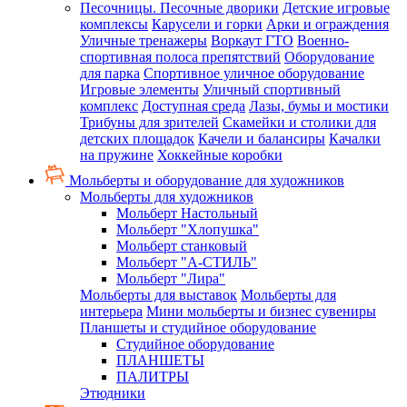
Песочницы. Песочные дворики
Детские игровые
комплексы
Карусели и горки
Арки и ограждения
Уличные тренажеры
Воркаут ГТО
Военно-
спортивная полоса препятствий
Оборудование
для парка
Спортивное уличное оборудование
Игровые элементы
Уличный спортивный
комплекс
Доступная среда
Лазы, бумы и мостики
Трибуны для зрителей
Скамейки и столики для
детских площадок
Качели и балансиры
Качалки
на пружине
Хоккейные коробки
Мольберты и оборудование для художников
Мольберты для художников
Мольберт Настольный
Мольберт "Хлопушка"
Мольберт станковый
Мольберт "А-СТИЛЬ"
Мольберт "Лира"
Мольберты для выставок
Мольберты для
интерьера
Мини мольберты и бизнес сувениры
Планшеты и студийное оборудование
Студийное оборудование
ПЛАНШЕТЫ
ПАЛИТРЫ
Этюдники