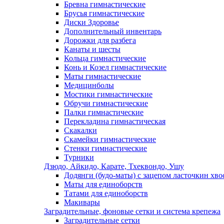
Бревна гимнастические
Брусья гимнастические
Диски Здоровье
Дополнительный инвентарь
Дорожки для разбега
Канаты и шесты
Кольца гимнастические
Конь и Козел гимнастические
Маты гимнастические
Медицинболы
Мостики гимнастические
Обручи гимнастические
Палки гимнастические
Перекладина гимнастическая
Скакалки
Скамейки гимнастические
Стенки гимнастические
Турники
Дзюдо, Айкидо, Карате, Тхеквондо, Ушу
Додянги (будо-маты) с зацепом ласточкин хво
Маты для единоборств
Татами для единоборств
Макивары
Заградительные, фоновые сетки и система крепежа
Заградительные сетки