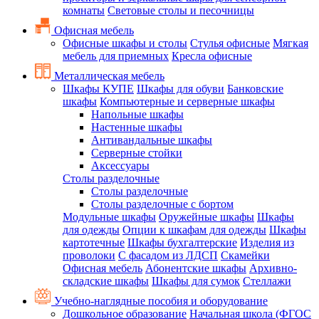
комнаты
Световые столы и песочницы
Офисная мебель
Офисные шкафы и столы
Стулья офисные
Мягкая
мебель для приемных
Кресла офисные
Металлическая мебель
Шкафы КУПЕ
Шкафы для обуви
Банковские
шкафы
Компьютерные и серверные шкафы
Напольные шкафы
Настенные шкафы
Антивандальные шкафы
Серверные стойки
Аксессуары
Столы разделочные
Столы разделочные
Столы разделочные с бортом
Модульные шкафы
Оружейные шкафы
Шкафы
для одежды
Опции к шкафам для одежды
Шкафы
картотечные
Шкафы бухгалтерские
Изделия из
проволоки
С фасадом из ЛДСП
Скамейки
Офисная мебель
Абонентские шкафы
Архивно-
складские шкафы
Шкафы для сумок
Стеллажи
Учебно-наглядные пособия и оборудование
Дошкольное образование
Начальная школа (ФГОС