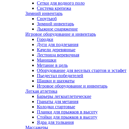
Сетки для водного поло
Система крепежа
Зимний инвентарь
Сноутьюб
Зимний инвентарь
Лыжное снаряжение
Игровое оборудование и инвентарь
Городки
Дуги для подлезания
Качели деревянные
Лестница веревочная
Манишки
Метание в цель
Оборудование для веселых стартов и эстафет
Пьедестал победителей
Шашки и шахматы
Игровое оборудование и инвентарь
Легкая атлетика
Барьеры легкоатлетические
Гранаты для метания
Колодки стартовые
Планки для прыжков в высоту
Стойки для прыжков в высоту
Ядра для толкания
Массажеры