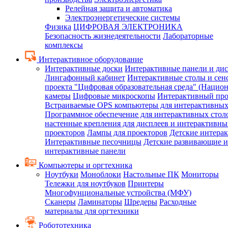
Релейная защита и автоматика
Электроэнергетические системы
Физика
ЦИФРОВАЯ ЭЛЕКТРОНИКА
Безопасность жизнедеятельности
Лабораторные
комплексы
Интерактивное оборудование
Интерактивные доски
Интерактивные панели и ди
Лингафонный кабинет
Интерактивные столы и сен
проекта "Цифровая образовательная среда" (Нацио
камеры
Цифровые микроскопы
Интерактивный про
Встраиваемые OPS компьютеры для интерактивных
Программное обеспечение для интерактивных стол
настенные крепления для дисплеев и интерактивны
проекторов
Лампы для проекторов
Детские интера
Интерактивные песочницы
Детские развивающие и
интерактивные панели
Компьютеры и оргтехника
Ноутбуки
Моноблоки
Настольные ПК
Мониторы
Тележки для ноутбуков
Принтеры
Многофунциональные устройства (МФУ)
Сканеры
Ламинаторы
Шредеры
Расходные
материалы для оргтехники
Робототехника