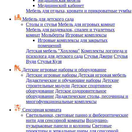
Медицинская мебель
Медицинский кабинет
Мебель для отдыха, кровати и прикроватные тумбы
Мебель для детского сада
Столы и стулья
Мебель для игровых комнат
Мебель для раздевалок, спален и туалетных
комнат
Мольберты
Игровые комплексы
Игровые комплексы для закрытых
помещений
Детская мебель "Хохлома"
Комплекты логопеда и
психолога для детского сада
Стулья Джери
Стулья
Вуди
Стулья Кузя
Детские игровые наборы и оборудование
Детские игровые наборы
Детская игровая мебель
Дидактические и обучающие наборы
Детские
строительные модули
Детское спортивное
оборудование
Детское оздоровительное
оборудование
Дидактические столы, песочницы и
многофункциональные комплексы
Сенсорная комната
Светильники, световые панно и фибероптические
нити для сенсорной комнаты
Воздушно-
пузырьковые панели и колонны
Световые
проекторы и зеркальные шары для сенсорной