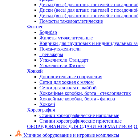
Диски (веса) для штанг, гантелей с посадочно
Диски (веса) для штанг, гантелей с посадочно
Диски (веса) для штанг, гантелей с посадочно
Помосты тяжелоатлетические
Фитнес
Бодибар
Жилеты утяжелительные
Коврики для групповых и индивидуальных з
Пояса-утяжелители
Тренажеры
Утяжелители Стандарт
Утяжелители Фитнес
Хоккей
Дополнительные сооружения
Сетки для хоккея с мячом
Сетки для хоккея с шайбой
Хоккейные коробки, борта - стеклопластик
Хоккейные коробки, борта - фанера
Хоккей
Хореография
Станки хореографические напольные
Станки хореографические пристенные
ОБОРУДОВАНИЕ ДЛЯ СДАЧИ НОРМАТИВОВ
О
Уличное оборудование и игровые комплексы