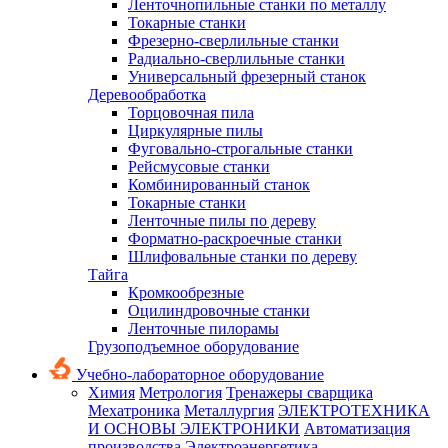
Ленточнопильные станки по металлу
Токарные станки
Фрезерно-сверлильные станки
Радиально-сверлильные станки
Универсальный фрезерный станок
Деревообработка
Торцовочная пила
Циркулярные пилы
Фуговально-строгальные станки
Рейсмусовые станки
Комбинированный станок
Токарные станки
Ленточные пилы по дереву
Форматно-раскроечные станки
Шлифовальные станки по дереву
Тайга
Кромкообрезные
Оцилиндровочные станки
Ленточные пилорамы
Грузоподъемное оборудование
Учебно-лабораторное оборудование
Химия
Метрология
Тренажеры сварщика
Мехатроника
Металлургия
ЭЛЕКТРОТЕХНИКА
И ОСНОВЫ ЭЛЕКТРОНИКИ
Автоматизация
производства
Электроэнергетика