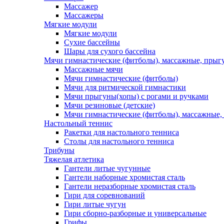
Массажер
Массажеры
Мягкие модули
Мягкие модули
Сухие бассейны
Шары для сухого бассейна
Мячи гимнастические (фитболы), массажные, прыгу
Массажные мячи
Мячи гимнастические (фитболы)
Мячи для ритмической гимнастики
Мячи прыгуны(хопы) с рогами и ручками
Мячи резиновые (детские)
Мячи гимнастические (фитболы), массажные,
Настольный теннис
Ракетки для настольного тенниса
Столы для настольного тенниса
Трибуны
Тяжелая атлетика
Гантели литые чугунные
Гантели наборные хромистая сталь
Гантели неразборные хромистая сталь
Гири для соревнований
Гири литые чугун
Гири сборно-разборные и универсальные
Грифы