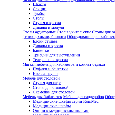
Шкафы
Секции
Тумбы
Столы
Стулья и кресла
Диваны и модули
Столы аудиторные
Столы учительские
Столы для з
физики, химии, биологи
Оборудование для кабинета
Блоки стульев
Диваны и кресла
Банкетки
Трибуны для выступлений
Театральные кресла
Мягкая мебель для кабинетов и комнат отдыха
Пуфики и банкетки
Кресла-груши
Мебель для столовой
Cтулья для кафе
Cтолы для столовой
Скамейки для столовой
Мебель для библиотек
Мебель для гардеробов
Обору
Медицинские шкафы серии RomMed
Медицинские шкафы
Опции к медицинским шкафам