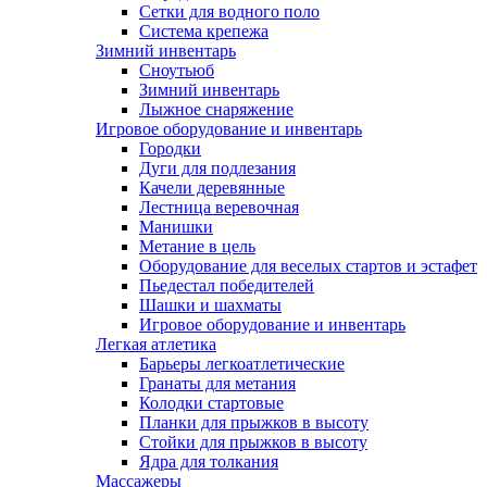
Сетки для водного поло
Система крепежа
Зимний инвентарь
Сноутьюб
Зимний инвентарь
Лыжное снаряжение
Игровое оборудование и инвентарь
Городки
Дуги для подлезания
Качели деревянные
Лестница веревочная
Манишки
Метание в цель
Оборудование для веселых стартов и эстафет
Пьедестал победителей
Шашки и шахматы
Игровое оборудование и инвентарь
Легкая атлетика
Барьеры легкоатлетические
Гранаты для метания
Колодки стартовые
Планки для прыжков в высоту
Стойки для прыжков в высоту
Ядра для толкания
Массажеры