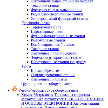
Ленточнопильные станки по металлу
Токарные станки
Фрезерно-сверлильные станки
Радиально-сверлильные станки
Универсальный фрезерный станок
Деревообработка
Торцовочная пила
Циркулярные пилы
Фуговально-строгальные станки
Рейсмусовые станки
Комбинированный станок
Токарные станки
Ленточные пилы по дереву
Форматно-раскроечные станки
Шлифовальные станки по дереву
Тайга
Кромкообрезные
Оцилиндровочные станки
Ленточные пилорамы
Грузоподъемное оборудование
Учебно-лабораторное оборудование
Химия
Метрология
Тренажеры сварщика
Мехатроника
Металлургия
ЭЛЕКТРОТЕХНИКА
И ОСНОВЫ ЭЛЕКТРОНИКИ
Автоматизация
производства
Электроэнергетика