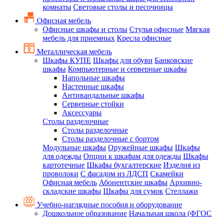
комнаты
Световые столы и песочницы
Офисная мебель
Офисные шкафы и столы
Стулья офисные
Мягкая
мебель для приемных
Кресла офисные
Металлическая мебель
Шкафы КУПЕ
Шкафы для обуви
Банковские
шкафы
Компьютерные и серверные шкафы
Напольные шкафы
Настенные шкафы
Антивандальные шкафы
Серверные стойки
Аксессуары
Столы разделочные
Столы разделочные
Столы разделочные с бортом
Модульные шкафы
Оружейные шкафы
Шкафы
для одежды
Опции к шкафам для одежды
Шкафы
картотечные
Шкафы бухгалтерские
Изделия из
проволоки
С фасадом из ЛДСП
Скамейки
Офисная мебель
Абонентские шкафы
Архивно-
складские шкафы
Шкафы для сумок
Стеллажи
Учебно-наглядные пособия и оборудование
Дошкольное образование
Начальная школа (ФГОС