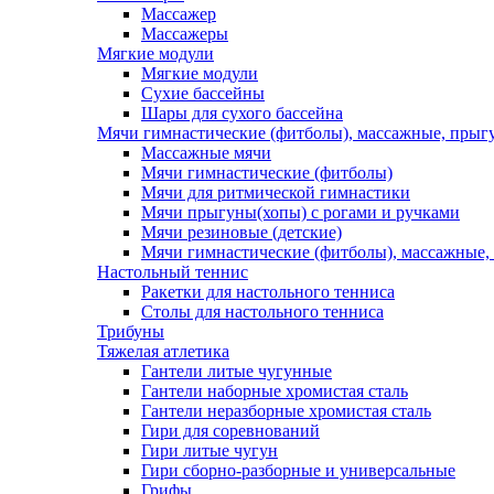
Массажер
Массажеры
Мягкие модули
Мягкие модули
Сухие бассейны
Шары для сухого бассейна
Мячи гимнастические (фитболы), массажные, прыгу
Массажные мячи
Мячи гимнастические (фитболы)
Мячи для ритмической гимнастики
Мячи прыгуны(хопы) с рогами и ручками
Мячи резиновые (детские)
Мячи гимнастические (фитболы), массажные,
Настольный теннис
Ракетки для настольного тенниса
Столы для настольного тенниса
Трибуны
Тяжелая атлетика
Гантели литые чугунные
Гантели наборные хромистая сталь
Гантели неразборные хромистая сталь
Гири для соревнований
Гири литые чугун
Гири сборно-разборные и универсальные
Грифы