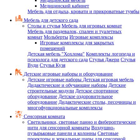
Медицинская мебель
Медицинский кабинет
Мебель для отдыха, кровати и прикроватные тумбы
Мебель для детского сада
Столы и стулья
Мебель для игровых комнат
Мебель для раздевалок, спален и туалетных
комнат
Мольберты
Игровые комплексы
Игровые комплексы для закрытых
помещений
Детская мебель "Хохлома"
Комплекты логопеда и
психолога для детского сада
Стулья Джери
Стулья
Вуди
Стулья Кузя
Детские игровые наборы и оборудование
Детские игровые наборы
Детская игровая мебель
Дидактические и обучающие наборы
Детские
строительные модули
Детское спортивное
оборудование
Детское оздоровительное
оборудование
Дидактические столы, песочницы и
многофункциональные комплексы
Сенсорная комната
Светильники, световые панно и фибероптические
нити для сенсорной комнаты
Воздушно-
пузырьковые панели и колонны
Световые
проекторы и зеркальные шары для сенсорной