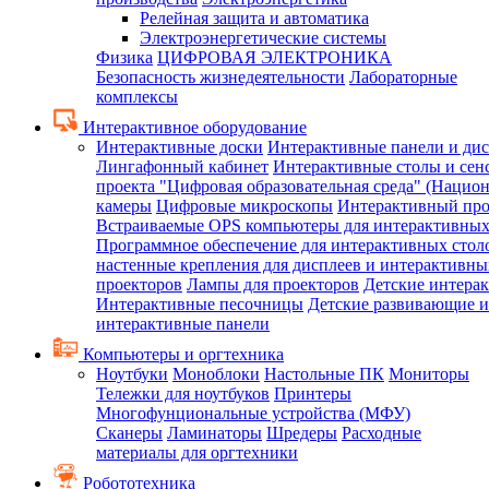
Релейная защита и автоматика
Электроэнергетические системы
Физика
ЦИФРОВАЯ ЭЛЕКТРОНИКА
Безопасность жизнедеятельности
Лабораторные
комплексы
Интерактивное оборудование
Интерактивные доски
Интерактивные панели и ди
Лингафонный кабинет
Интерактивные столы и сен
проекта "Цифровая образовательная среда" (Нацио
камеры
Цифровые микроскопы
Интерактивный про
Встраиваемые OPS компьютеры для интерактивных
Программное обеспечение для интерактивных стол
настенные крепления для дисплеев и интерактивны
проекторов
Лампы для проекторов
Детские интера
Интерактивные песочницы
Детские развивающие и
интерактивные панели
Компьютеры и оргтехника
Ноутбуки
Моноблоки
Настольные ПК
Мониторы
Тележки для ноутбуков
Принтеры
Многофунциональные устройства (МФУ)
Сканеры
Ламинаторы
Шредеры
Расходные
материалы для оргтехники
Робототехника