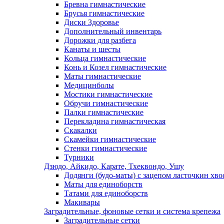
Бревна гимнастические
Брусья гимнастические
Диски Здоровье
Дополнительный инвентарь
Дорожки для разбега
Канаты и шесты
Кольца гимнастические
Конь и Козел гимнастические
Маты гимнастические
Медицинболы
Мостики гимнастические
Обручи гимнастические
Палки гимнастические
Перекладина гимнастическая
Скакалки
Скамейки гимнастические
Стенки гимнастические
Турники
Дзюдо, Айкидо, Карате, Тхеквондо, Ушу
Додянги (будо-маты) с зацепом ласточкин хво
Маты для единоборств
Татами для единоборств
Макивары
Заградительные, фоновые сетки и система крепежа
Заградительные сетки