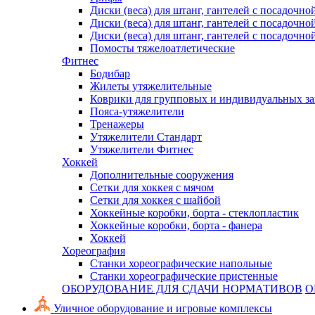
Диски (веса) для штанг, гантелей с посадочно
Диски (веса) для штанг, гантелей с посадочно
Диски (веса) для штанг, гантелей с посадочно
Помосты тяжелоатлетические
Фитнес
Бодибар
Жилеты утяжелительные
Коврики для групповых и индивидуальных з
Пояса-утяжелители
Тренажеры
Утяжелители Стандарт
Утяжелители Фитнес
Хоккей
Дополнительные сооружения
Сетки для хоккея с мячом
Сетки для хоккея с шайбой
Хоккейные коробки, борта - стеклопластик
Хоккейные коробки, борта - фанера
Хоккей
Хореография
Станки хореографические напольные
Станки хореографические пристенные
ОБОРУДОВАНИЕ ДЛЯ СДАЧИ НОРМАТИВОВ
О
Уличное оборудование и игровые комплексы