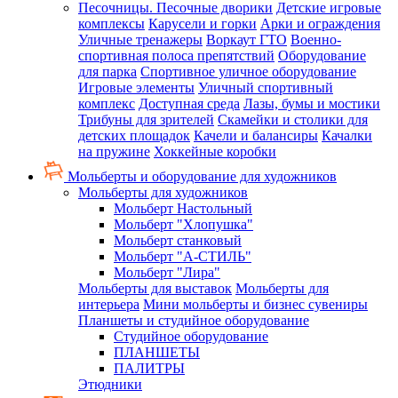
Песочницы. Песочные дворики
Детские игровые
комплексы
Карусели и горки
Арки и ограждения
Уличные тренажеры
Воркаут ГТО
Военно-
спортивная полоса препятствий
Оборудование
для парка
Спортивное уличное оборудование
Игровые элементы
Уличный спортивный
комплекс
Доступная среда
Лазы, бумы и мостики
Трибуны для зрителей
Скамейки и столики для
детских площадок
Качели и балансиры
Качалки
на пружине
Хоккейные коробки
Мольберты и оборудование для художников
Мольберты для художников
Мольберт Настольный
Мольберт "Хлопушка"
Мольберт станковый
Мольберт "А-СТИЛЬ"
Мольберт "Лира"
Мольберты для выставок
Мольберты для
интерьера
Мини мольберты и бизнес сувениры
Планшеты и студийное оборудование
Студийное оборудование
ПЛАНШЕТЫ
ПАЛИТРЫ
Этюдники