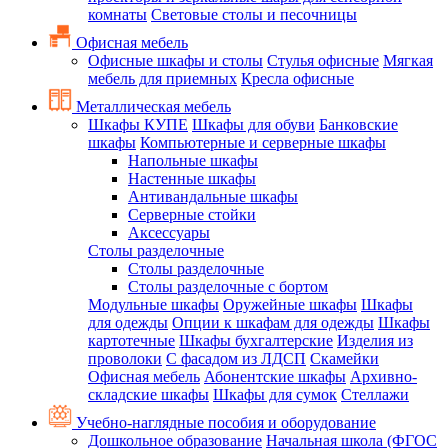
комнаты
Световые столы и песочницы
Офисная мебель
Офисные шкафы и столы
Стулья офисные
Мягкая
мебель для приемных
Кресла офисные
Металлическая мебель
Шкафы КУПЕ
Шкафы для обуви
Банковские
шкафы
Компьютерные и серверные шкафы
Напольные шкафы
Настенные шкафы
Антивандальные шкафы
Серверные стойки
Аксессуары
Столы разделочные
Столы разделочные
Столы разделочные с бортом
Модульные шкафы
Оружейные шкафы
Шкафы
для одежды
Опции к шкафам для одежды
Шкафы
картотечные
Шкафы бухгалтерские
Изделия из
проволоки
С фасадом из ЛДСП
Скамейки
Офисная мебель
Абонентские шкафы
Архивно-
складские шкафы
Шкафы для сумок
Стеллажи
Учебно-наглядные пособия и оборудование
Дошкольное образование
Начальная школа (ФГОС