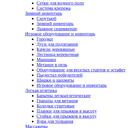
Сетки для водного поло
Система крепежа
Зимний инвентарь
Сноутьюб
Зимний инвентарь
Лыжное снаряжение
Игровое оборудование и инвентарь
Городки
Дуги для подлезания
Качели деревянные
Лестница веревочная
Манишки
Метание в цель
Оборудование для веселых стартов и эстафет
Пьедестал победителей
Шашки и шахматы
Игровое оборудование и инвентарь
Легкая атлетика
Барьеры легкоатлетические
Гранаты для метания
Колодки стартовые
Планки для прыжков в высоту
Стойки для прыжков в высоту
Ядра для толкания
Массажеры