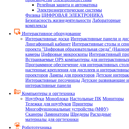
Релейная защита и автоматика
Электроэнергетические системы
Физика
ЦИФРОВАЯ ЭЛЕКТРОНИКА
Безопасность жизнедеятельности
Лабораторные
комплексы
Интерактивное оборудование
Интерактивные доски
Интерактивные панели и ди
Лингафонный кабинет
Интерактивные столы и сен
проекта "Цифровая образовательная среда" (Нацио
камеры
Цифровые микроскопы
Интерактивный про
Встраиваемые OPS компьютеры для интерактивных
Программное обеспечение для интерактивных стол
настенные крепления для дисплеев и интерактивны
проекторов
Лампы для проекторов
Детские интера
Интерактивные песочницы
Детские развивающие и
интерактивные панели
Компьютеры и оргтехника
Ноутбуки
Моноблоки
Настольные ПК
Мониторы
Тележки для ноутбуков
Принтеры
Многофунциональные устройства (МФУ)
Сканеры
Ламинаторы
Шредеры
Расходные
материалы для оргтехники
Робототехника