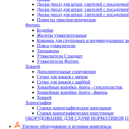
Диски (веса) для штанг, гантелей с посадочно
Диски (веса) для штанг, гантелей с посадочно
Диски (веса) для штанг, гантелей с посадочно
Помосты тяжелоатлетические
Фитнес
Бодибар
Жилеты утяжелительные
Коврики для групповых и индивидуальных з
Пояса-утяжелители
Тренажеры
Утяжелители Стандарт
Утяжелители Фитнес
Хоккей
Дополнительные сооружения
Сетки для хоккея с мячом
Сетки для хоккея с шайбой
Хоккейные коробки, борта - стеклопластик
Хоккейные коробки, борта - фанера
Хоккей
Хореография
Станки хореографические напольные
Станки хореографические пристенные
ОБОРУДОВАНИЕ ДЛЯ СДАЧИ НОРМАТИВОВ
О
Уличное оборудование и игровые комплексы