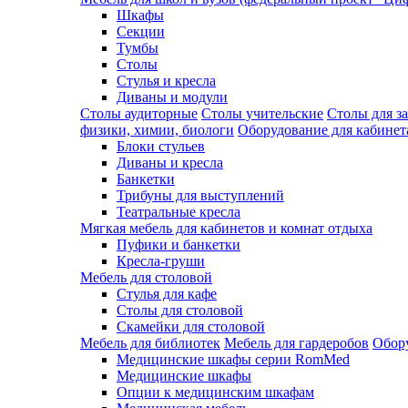
Шкафы
Секции
Тумбы
Столы
Стулья и кресла
Диваны и модули
Столы аудиторные
Столы учительские
Столы для з
физики, химии, биологи
Оборудование для кабинета
Блоки стульев
Диваны и кресла
Банкетки
Трибуны для выступлений
Театральные кресла
Мягкая мебель для кабинетов и комнат отдыха
Пуфики и банкетки
Кресла-груши
Мебель для столовой
Cтулья для кафе
Cтолы для столовой
Скамейки для столовой
Мебель для библиотек
Мебель для гардеробов
Обору
Медицинские шкафы серии RomMed
Медицинские шкафы
Опции к медицинским шкафам