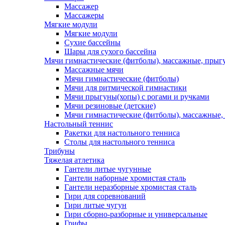
Массажер
Массажеры
Мягкие модули
Мягкие модули
Сухие бассейны
Шары для сухого бассейна
Мячи гимнастические (фитболы), массажные, прыгу
Массажные мячи
Мячи гимнастические (фитболы)
Мячи для ритмической гимнастики
Мячи прыгуны(хопы) с рогами и ручками
Мячи резиновые (детские)
Мячи гимнастические (фитболы), массажные,
Настольный теннис
Ракетки для настольного тенниса
Столы для настольного тенниса
Трибуны
Тяжелая атлетика
Гантели литые чугунные
Гантели наборные хромистая сталь
Гантели неразборные хромистая сталь
Гири для соревнований
Гири литые чугун
Гири сборно-разборные и универсальные
Грифы