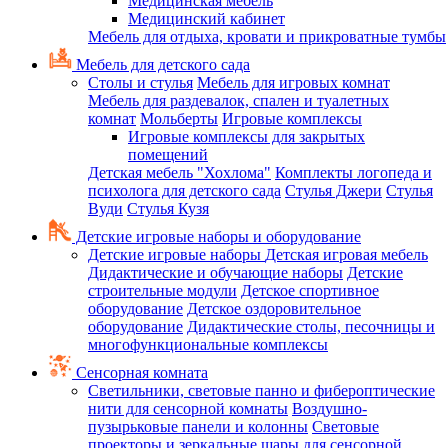
Медицинская мебель
Медицинский кабинет
Мебель для отдыха, кровати и прикроватные тумбы
Мебель для детского сада
Столы и стулья
Мебель для игровых комнат
Мебель для раздевалок, спален и туалетных
комнат
Мольберты
Игровые комплексы
Игровые комплексы для закрытых
помещений
Детская мебель "Хохлома"
Комплекты логопеда и
психолога для детского сада
Стулья Джери
Стулья
Вуди
Стулья Кузя
Детские игровые наборы и оборудование
Детские игровые наборы
Детская игровая мебель
Дидактические и обучающие наборы
Детские
строительные модули
Детское спортивное
оборудование
Детское оздоровительное
оборудование
Дидактические столы, песочницы и
многофункциональные комплексы
Сенсорная комната
Светильники, световые панно и фибероптические
нити для сенсорной комнаты
Воздушно-
пузырьковые панели и колонны
Световые
проекторы и зеркальные шары для сенсорной