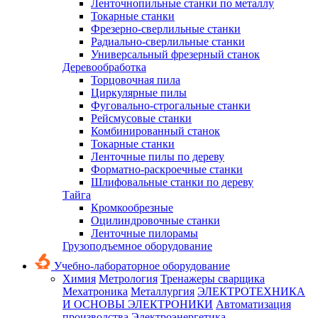
Ленточнопильные станки по металлу
Токарные станки
Фрезерно-сверлильные станки
Радиально-сверлильные станки
Универсальный фрезерный станок
Деревообработка
Торцовочная пила
Циркулярные пилы
Фуговально-строгальные станки
Рейсмусовые станки
Комбинированный станок
Токарные станки
Ленточные пилы по дереву
Форматно-раскроечные станки
Шлифовальные станки по дереву
Тайга
Кромкообрезные
Оцилиндровочные станки
Ленточные пилорамы
Грузоподъемное оборудование
Учебно-лабораторное оборудование
Химия
Метрология
Тренажеры сварщика
Мехатроника
Металлургия
ЭЛЕКТРОТЕХНИКА
И ОСНОВЫ ЭЛЕКТРОНИКИ
Автоматизация
производства
Электроэнергетика