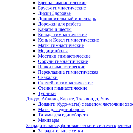
Бревна гимнастические
Брусья гимнастические
Диски Здоровье
Дополнительный инвентарь
Дорожки для разбега
Канаты и шесты
Кольца гимнастические
Конь и Козел гимнастические
Маты гимнастические
Медицинболы
Мостики гимнастические
Обручи гимнастические
Палки гимнастические
Перекладина гимнастическая
Скакалки
Скамейки гимнастические
Стенки гимнастические
Турники
Дзюдо, Айкидо, Карате, Тхеквондо, Ушу
Додянги (будо-маты) с зацепом ласточкин хво
Маты для единоборств
Татами для единоборств
Макивары
Заградительные, фоновые сетки и система крепежа
Заградительные сетки