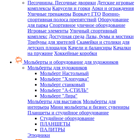
Песочницы. Песочные дворики
Детские игровые
комплексы
Карусели и горки
Арки и ограждения
Уличные тренажеры
Воркаут ГТО
Военно-
спортивная полоса препятствий
Оборудование
для парка
Спортивное уличное оборудование
Игровые элементы
Уличный спортивный
комплекс
Доступная среда
Лазы, бумы и мостики
Трибуны для зрителей
Скамейки и столики для
детских площадок
Качели и балансиры
Качалки
на пружине
Хоккейные коробки
Мольберты и оборудование для художников
Мольберты для художников
Мольберт Настольный
Мольберт "Хлопушка"
Мольберт станковый
Мольберт "А-СТИЛЬ"
Мольберт "Лира"
Мольберты для выставок
Мольберты для
интерьера
Мини мольберты и бизнес сувениры
Планшеты и студийное оборудование
Студийное оборудование
ПЛАНШЕТЫ
ПАЛИТРЫ
Этюдники