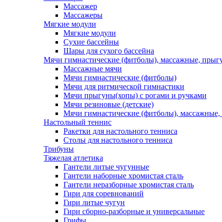
Массажер
Массажеры
Мягкие модули
Мягкие модули
Сухие бассейны
Шары для сухого бассейна
Мячи гимнастические (фитболы), массажные, прыгу
Массажные мячи
Мячи гимнастические (фитболы)
Мячи для ритмической гимнастики
Мячи прыгуны(хопы) с рогами и ручками
Мячи резиновые (детские)
Мячи гимнастические (фитболы), массажные,
Настольный теннис
Ракетки для настольного тенниса
Столы для настольного тенниса
Трибуны
Тяжелая атлетика
Гантели литые чугунные
Гантели наборные хромистая сталь
Гантели неразборные хромистая сталь
Гири для соревнований
Гири литые чугун
Гири сборно-разборные и универсальные
Грифы