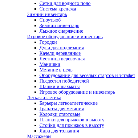
Сетки для водного поло
Система крепежа
Зимний инвентарь
Сноутьюб
Зимний инвентарь
Лыжное снаряжение
Игровое оборудование и инвентарь
Городки
Дуги для подлезания
Качели деревянные
Лестница веревочная
Манишки
Метание в цель
Оборудование для веселых стартов и эстафет
Пьедестал победителей
Шашки и шахматы
Игровое оборудование и инвентарь
Легкая атлетика
Барьеры легкоатлетические
Гранаты для метания
Колодки стартовые
Планки для прыжков в высоту
Стойки для прыжков в высоту
Ядра для толкания
Массажеры