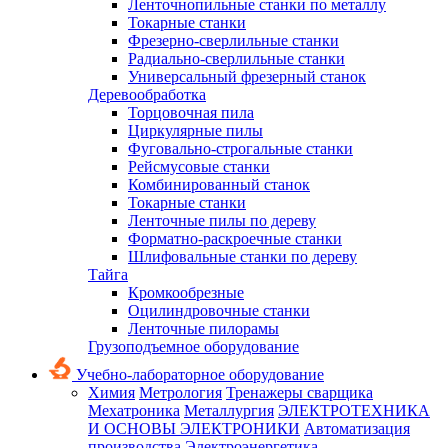
Ленточнопильные станки по металлу
Токарные станки
Фрезерно-сверлильные станки
Радиально-сверлильные станки
Универсальный фрезерный станок
Деревообработка
Торцовочная пила
Циркулярные пилы
Фуговально-строгальные станки
Рейсмусовые станки
Комбинированный станок
Токарные станки
Ленточные пилы по дереву
Форматно-раскроечные станки
Шлифовальные станки по дереву
Тайга
Кромкообрезные
Оцилиндровочные станки
Ленточные пилорамы
Грузоподъемное оборудование
Учебно-лабораторное оборудование
Химия
Метрология
Тренажеры сварщика
Мехатроника
Металлургия
ЭЛЕКТРОТЕХНИКА
И ОСНОВЫ ЭЛЕКТРОНИКИ
Автоматизация
производства
Электроэнергетика