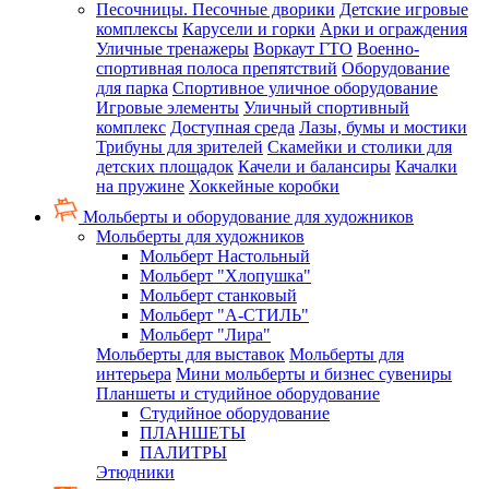
Песочницы. Песочные дворики
Детские игровые
комплексы
Карусели и горки
Арки и ограждения
Уличные тренажеры
Воркаут ГТО
Военно-
спортивная полоса препятствий
Оборудование
для парка
Спортивное уличное оборудование
Игровые элементы
Уличный спортивный
комплекс
Доступная среда
Лазы, бумы и мостики
Трибуны для зрителей
Скамейки и столики для
детских площадок
Качели и балансиры
Качалки
на пружине
Хоккейные коробки
Мольберты и оборудование для художников
Мольберты для художников
Мольберт Настольный
Мольберт "Хлопушка"
Мольберт станковый
Мольберт "А-СТИЛЬ"
Мольберт "Лира"
Мольберты для выставок
Мольберты для
интерьера
Мини мольберты и бизнес сувениры
Планшеты и студийное оборудование
Студийное оборудование
ПЛАНШЕТЫ
ПАЛИТРЫ
Этюдники