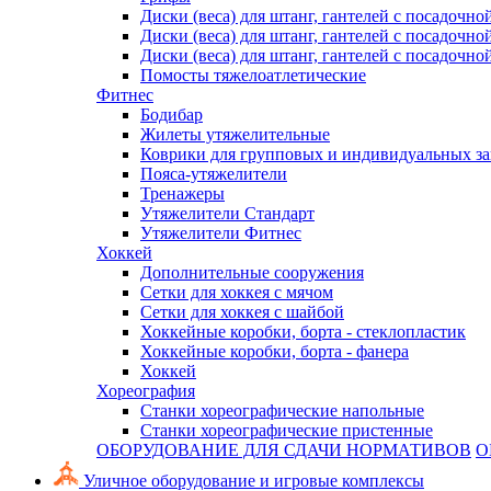
Диски (веса) для штанг, гантелей с посадочно
Диски (веса) для штанг, гантелей с посадочно
Диски (веса) для штанг, гантелей с посадочно
Помосты тяжелоатлетические
Фитнес
Бодибар
Жилеты утяжелительные
Коврики для групповых и индивидуальных з
Пояса-утяжелители
Тренажеры
Утяжелители Стандарт
Утяжелители Фитнес
Хоккей
Дополнительные сооружения
Сетки для хоккея с мячом
Сетки для хоккея с шайбой
Хоккейные коробки, борта - стеклопластик
Хоккейные коробки, борта - фанера
Хоккей
Хореография
Станки хореографические напольные
Станки хореографические пристенные
ОБОРУДОВАНИЕ ДЛЯ СДАЧИ НОРМАТИВОВ
О
Уличное оборудование и игровые комплексы