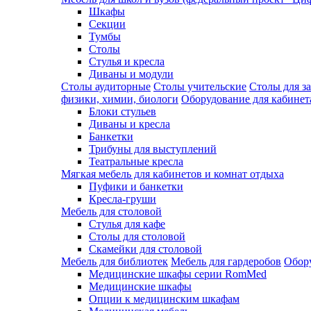
Шкафы
Секции
Тумбы
Столы
Стулья и кресла
Диваны и модули
Столы аудиторные
Столы учительские
Столы для з
физики, химии, биологи
Оборудование для кабинета
Блоки стульев
Диваны и кресла
Банкетки
Трибуны для выступлений
Театральные кресла
Мягкая мебель для кабинетов и комнат отдыха
Пуфики и банкетки
Кресла-груши
Мебель для столовой
Cтулья для кафе
Cтолы для столовой
Скамейки для столовой
Мебель для библиотек
Мебель для гардеробов
Обору
Медицинские шкафы серии RomMed
Медицинские шкафы
Опции к медицинским шкафам