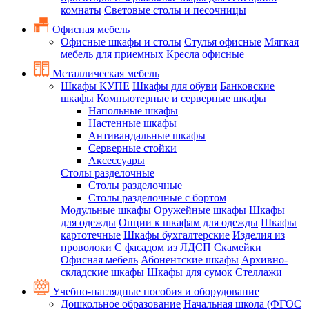
комнаты
Световые столы и песочницы
Офисная мебель
Офисные шкафы и столы
Стулья офисные
Мягкая
мебель для приемных
Кресла офисные
Металлическая мебель
Шкафы КУПЕ
Шкафы для обуви
Банковские
шкафы
Компьютерные и серверные шкафы
Напольные шкафы
Настенные шкафы
Антивандальные шкафы
Серверные стойки
Аксессуары
Столы разделочные
Столы разделочные
Столы разделочные с бортом
Модульные шкафы
Оружейные шкафы
Шкафы
для одежды
Опции к шкафам для одежды
Шкафы
картотечные
Шкафы бухгалтерские
Изделия из
проволоки
С фасадом из ЛДСП
Скамейки
Офисная мебель
Абонентские шкафы
Архивно-
складские шкафы
Шкафы для сумок
Стеллажи
Учебно-наглядные пособия и оборудование
Дошкольное образование
Начальная школа (ФГОС