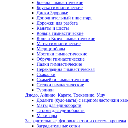
Бревна гимнастические
Брусья гимнастические
Диски Здоровье
Дополнительный инвентарь
Дорожки для разбега
Канаты и шесты
Кольца гимнастические
Конь и Козел гимнастические
Маты гимнастические
Медицинболы
Мостики гимнастические
Обручи гимнастические
Палки гимнастические
Перекладина гимнастическая
Скакалки
Скамейки гимнастические
Стенки гимнастические
Турники
Дзюдо, Айкидо, Карате, Тхеквондо, Ушу
Додянги (будо-маты) с зацепом ласточкин хво
Маты для единоборств
Татами для единоборств
Макивары
Заградительные, фоновые сетки и система крепежа
Заградительные сетки