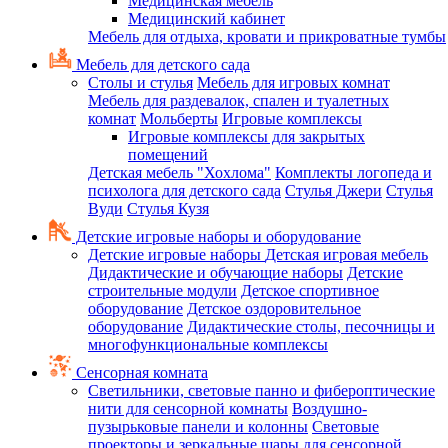
Медицинская мебель
Медицинский кабинет
Мебель для отдыха, кровати и прикроватные тумбы
Мебель для детского сада
Столы и стулья
Мебель для игровых комнат
Мебель для раздевалок, спален и туалетных
комнат
Мольберты
Игровые комплексы
Игровые комплексы для закрытых
помещений
Детская мебель "Хохлома"
Комплекты логопеда и
психолога для детского сада
Стулья Джери
Стулья
Вуди
Стулья Кузя
Детские игровые наборы и оборудование
Детские игровые наборы
Детская игровая мебель
Дидактические и обучающие наборы
Детские
строительные модули
Детское спортивное
оборудование
Детское оздоровительное
оборудование
Дидактические столы, песочницы и
многофункциональные комплексы
Сенсорная комната
Светильники, световые панно и фибероптические
нити для сенсорной комнаты
Воздушно-
пузырьковые панели и колонны
Световые
проекторы и зеркальные шары для сенсорной