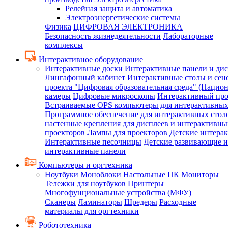
Релейная защита и автоматика
Электроэнергетические системы
Физика
ЦИФРОВАЯ ЭЛЕКТРОНИКА
Безопасность жизнедеятельности
Лабораторные
комплексы
Интерактивное оборудование
Интерактивные доски
Интерактивные панели и ди
Лингафонный кабинет
Интерактивные столы и сен
проекта "Цифровая образовательная среда" (Нацио
камеры
Цифровые микроскопы
Интерактивный про
Встраиваемые OPS компьютеры для интерактивных
Программное обеспечение для интерактивных стол
настенные крепления для дисплеев и интерактивны
проекторов
Лампы для проекторов
Детские интера
Интерактивные песочницы
Детские развивающие и
интерактивные панели
Компьютеры и оргтехника
Ноутбуки
Моноблоки
Настольные ПК
Мониторы
Тележки для ноутбуков
Принтеры
Многофунциональные устройства (МФУ)
Сканеры
Ламинаторы
Шредеры
Расходные
материалы для оргтехники
Робототехника