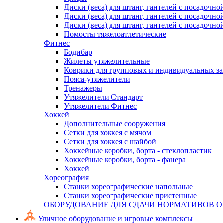
Диски (веса) для штанг, гантелей с посадочно
Диски (веса) для штанг, гантелей с посадочно
Диски (веса) для штанг, гантелей с посадочно
Помосты тяжелоатлетические
Фитнес
Бодибар
Жилеты утяжелительные
Коврики для групповых и индивидуальных з
Пояса-утяжелители
Тренажеры
Утяжелители Стандарт
Утяжелители Фитнес
Хоккей
Дополнительные сооружения
Сетки для хоккея с мячом
Сетки для хоккея с шайбой
Хоккейные коробки, борта - стеклопластик
Хоккейные коробки, борта - фанера
Хоккей
Хореография
Станки хореографические напольные
Станки хореографические пристенные
ОБОРУДОВАНИЕ ДЛЯ СДАЧИ НОРМАТИВОВ
О
Уличное оборудование и игровые комплексы