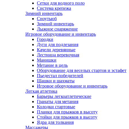
Сетки для водного поло
Система крепежа
Зимний инвентарь
Сноутьюб
Зимний инвентарь
Лыжное снаряжение
Игровое оборудование и инвентарь
Городки
Дуги для подлезания
Качели деревянные
Лестница веревочная
Манишки
Метание в цель
Оборудование для веселых стартов и эстафет
Пьедестал победителей
Шашки и шахматы
Игровое оборудование и инвентарь
Легкая атлетика
Барьеры легкоатлетические
Гранаты для метания
Колодки стартовые
Планки для прыжков в высоту
Стойки для прыжков в высоту
Ядра для толкания
Массажеры