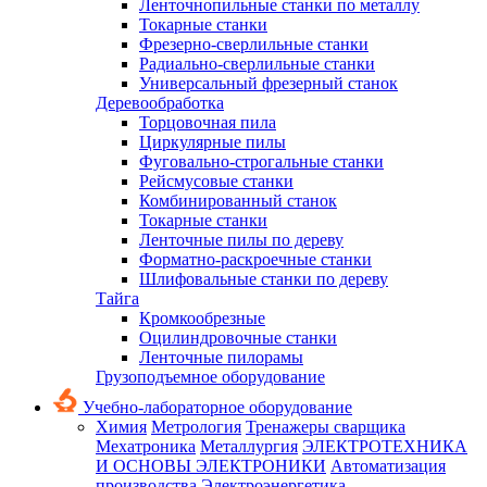
Ленточнопильные станки по металлу
Токарные станки
Фрезерно-сверлильные станки
Радиально-сверлильные станки
Универсальный фрезерный станок
Деревообработка
Торцовочная пила
Циркулярные пилы
Фуговально-строгальные станки
Рейсмусовые станки
Комбинированный станок
Токарные станки
Ленточные пилы по дереву
Форматно-раскроечные станки
Шлифовальные станки по дереву
Тайга
Кромкообрезные
Оцилиндровочные станки
Ленточные пилорамы
Грузоподъемное оборудование
Учебно-лабораторное оборудование
Химия
Метрология
Тренажеры сварщика
Мехатроника
Металлургия
ЭЛЕКТРОТЕХНИКА
И ОСНОВЫ ЭЛЕКТРОНИКИ
Автоматизация
производства
Электроэнергетика