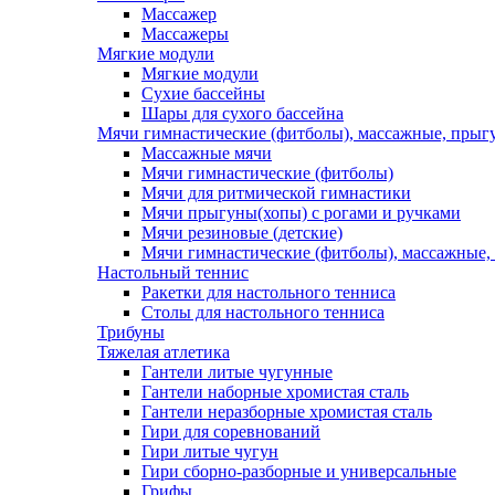
Массажер
Массажеры
Мягкие модули
Мягкие модули
Сухие бассейны
Шары для сухого бассейна
Мячи гимнастические (фитболы), массажные, прыгу
Массажные мячи
Мячи гимнастические (фитболы)
Мячи для ритмической гимнастики
Мячи прыгуны(хопы) с рогами и ручками
Мячи резиновые (детские)
Мячи гимнастические (фитболы), массажные,
Настольный теннис
Ракетки для настольного тенниса
Столы для настольного тенниса
Трибуны
Тяжелая атлетика
Гантели литые чугунные
Гантели наборные хромистая сталь
Гантели неразборные хромистая сталь
Гири для соревнований
Гири литые чугун
Гири сборно-разборные и универсальные
Грифы