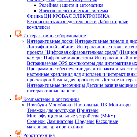
Релейная защита и автоматика
Электроэнергетические системы
Физика
ЦИФРОВАЯ ЭЛЕКТРОНИКА
Безопасность жизнедеятельности
Лабораторные
комплексы
Интерактивное оборудование
Интерактивные доски
Интерактивные панели и ди
Лингафонный кабинет
Интерактивные столы и сен
проекта "Цифровая образовательная среда" (Нацио
камеры
Цифровые микроскопы
Интерактивный про
Встраиваемые OPS компьютеры для интерактивных
Программное обеспечение для интерактивных стол
настенные крепления для дисплеев и интерактивны
проекторов
Лампы для проекторов
Детские интера
Интерактивные песочницы
Детские развивающие и
интерактивные панели
Компьютеры и оргтехника
Ноутбуки
Моноблоки
Настольные ПК
Мониторы
Тележки для ноутбуков
Принтеры
Многофунциональные устройства (МФУ)
Сканеры
Ламинаторы
Шредеры
Расходные
материалы для оргтехники
Робототехника