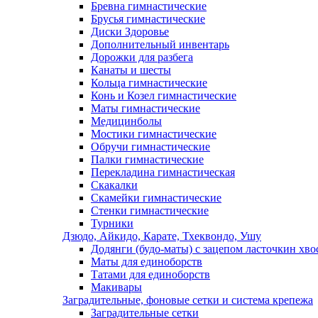
Бревна гимнастические
Брусья гимнастические
Диски Здоровье
Дополнительный инвентарь
Дорожки для разбега
Канаты и шесты
Кольца гимнастические
Конь и Козел гимнастические
Маты гимнастические
Медицинболы
Мостики гимнастические
Обручи гимнастические
Палки гимнастические
Перекладина гимнастическая
Скакалки
Скамейки гимнастические
Стенки гимнастические
Турники
Дзюдо, Айкидо, Карате, Тхеквондо, Ушу
Додянги (будо-маты) с зацепом ласточкин хво
Маты для единоборств
Татами для единоборств
Макивары
Заградительные, фоновые сетки и система крепежа
Заградительные сетки