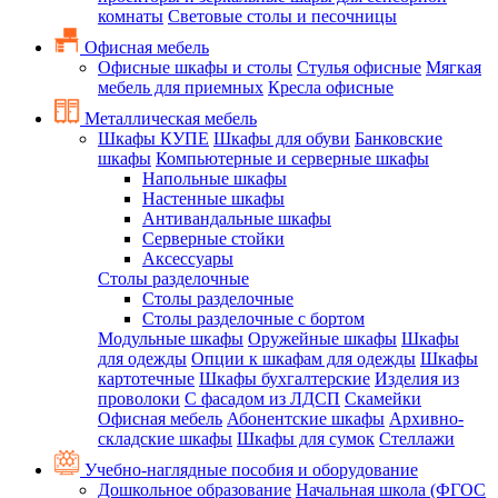
комнаты
Световые столы и песочницы
Офисная мебель
Офисные шкафы и столы
Стулья офисные
Мягкая
мебель для приемных
Кресла офисные
Металлическая мебель
Шкафы КУПЕ
Шкафы для обуви
Банковские
шкафы
Компьютерные и серверные шкафы
Напольные шкафы
Настенные шкафы
Антивандальные шкафы
Серверные стойки
Аксессуары
Столы разделочные
Столы разделочные
Столы разделочные с бортом
Модульные шкафы
Оружейные шкафы
Шкафы
для одежды
Опции к шкафам для одежды
Шкафы
картотечные
Шкафы бухгалтерские
Изделия из
проволоки
С фасадом из ЛДСП
Скамейки
Офисная мебель
Абонентские шкафы
Архивно-
складские шкафы
Шкафы для сумок
Стеллажи
Учебно-наглядные пособия и оборудование
Дошкольное образование
Начальная школа (ФГОС