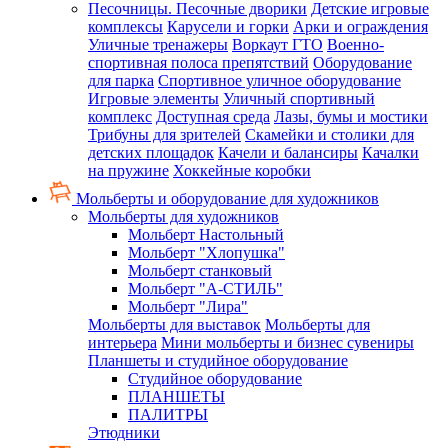
Песочницы. Песочные дворики
Детские игровые
комплексы
Карусели и горки
Арки и ограждения
Уличные тренажеры
Воркаут ГТО
Военно-
спортивная полоса препятствий
Оборудование
для парка
Спортивное уличное оборудование
Игровые элементы
Уличный спортивный
комплекс
Доступная среда
Лазы, бумы и мостики
Трибуны для зрителей
Скамейки и столики для
детских площадок
Качели и балансиры
Качалки
на пружине
Хоккейные коробки
Мольберты и оборудование для художников
Мольберты для художников
Мольберт Настольный
Мольберт "Хлопушка"
Мольберт станковый
Мольберт "А-СТИЛЬ"
Мольберт "Лира"
Мольберты для выставок
Мольберты для
интерьера
Мини мольберты и бизнес сувениры
Планшеты и студийное оборудование
Студийное оборудование
ПЛАНШЕТЫ
ПАЛИТРЫ
Этюдники