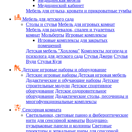
Медицинская мебель
Медицинский кабинет
Мебель для отдыха, кровати и прикроватные тумбы
Мебель для детского сада
Столы и стулья
Мебель для игровых комнат
Мебель для раздевалок, спален и туалетных
комнат
Мольберты
Игровые комплексы
Игровые комплексы для закрытых
помещений
Детская мебель "Хохлома"
Комплекты логопеда и
психолога для детского сада
Стулья Джери
Стулья
Вуди
Стулья Кузя
Детские игровые наборы и оборудование
Детские игровые наборы
Детская игровая мебель
Дидактические и обучающие наборы
Детские
строительные модули
Детское спортивное
оборудование
Детское оздоровительное
оборудование
Дидактические столы, песочницы и
многофункциональные комплексы
Сенсорная комната
Светильники, световые панно и фибероптические
нити для сенсорной комнаты
Воздушно-
пузырьковые панели и колонны
Световые
проекторы и зеркальные шары для сенсорной