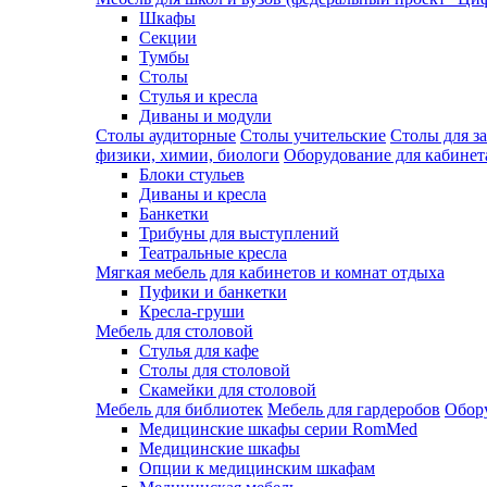
Шкафы
Секции
Тумбы
Столы
Стулья и кресла
Диваны и модули
Столы аудиторные
Столы учительские
Столы для з
физики, химии, биологи
Оборудование для кабинета
Блоки стульев
Диваны и кресла
Банкетки
Трибуны для выступлений
Театральные кресла
Мягкая мебель для кабинетов и комнат отдыха
Пуфики и банкетки
Кресла-груши
Мебель для столовой
Cтулья для кафе
Cтолы для столовой
Скамейки для столовой
Мебель для библиотек
Мебель для гардеробов
Обору
Медицинские шкафы серии RomMed
Медицинские шкафы
Опции к медицинским шкафам