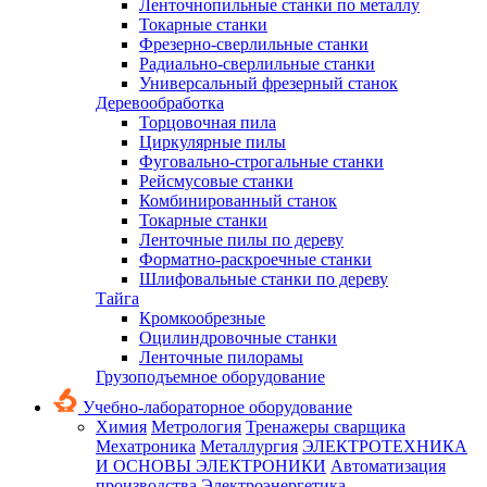
Ленточнопильные станки по металлу
Токарные станки
Фрезерно-сверлильные станки
Радиально-сверлильные станки
Универсальный фрезерный станок
Деревообработка
Торцовочная пила
Циркулярные пилы
Фуговально-строгальные станки
Рейсмусовые станки
Комбинированный станок
Токарные станки
Ленточные пилы по дереву
Форматно-раскроечные станки
Шлифовальные станки по дереву
Тайга
Кромкообрезные
Оцилиндровочные станки
Ленточные пилорамы
Грузоподъемное оборудование
Учебно-лабораторное оборудование
Химия
Метрология
Тренажеры сварщика
Мехатроника
Металлургия
ЭЛЕКТРОТЕХНИКА
И ОСНОВЫ ЭЛЕКТРОНИКИ
Автоматизация
производства
Электроэнергетика