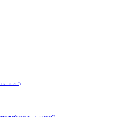
ная школа")
ровая образовательная среда")