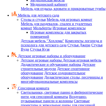
Медицинская мебель
Медицинский кабинет
Мебель для отдыха, кровати и прикроватные тумбы
Мебель для детского сада
Столы и стулья
Мебель для игровых комнат
Мебель для раздевалок, спален и туалетных
комнат
Мольберты
Игровые комплексы
Игровые комплексы для закрытых
помещений
Детская мебель "Хохлома"
Комплекты логопеда и
психолога для детского сада
Стулья Джери
Стулья
Вуди
Стулья Кузя
Детские игровые наборы и оборудование
Детские игровые наборы
Детская игровая мебель
Дидактические и обучающие наборы
Детские
строительные модули
Детское спортивное
оборудование
Детское оздоровительное
оборудование
Дидактические столы, песочницы и
многофункциональные комплексы
Сенсорная комната
Светильники, световые панно и фибероптические
нити для сенсорной комнаты
Воздушно-
пузырьковые панели и колонны
Световые
проекторы и зеркальные шары для сенсорной