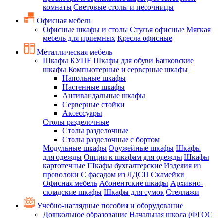
комнаты
Световые столы и песочницы
Офисная мебель
Офисные шкафы и столы
Стулья офисные
Мягкая
мебель для приемных
Кресла офисные
Металлическая мебель
Шкафы КУПЕ
Шкафы для обуви
Банковские
шкафы
Компьютерные и серверные шкафы
Напольные шкафы
Настенные шкафы
Антивандальные шкафы
Серверные стойки
Аксессуары
Столы разделочные
Столы разделочные
Столы разделочные с бортом
Модульные шкафы
Оружейные шкафы
Шкафы
для одежды
Опции к шкафам для одежды
Шкафы
картотечные
Шкафы бухгалтерские
Изделия из
проволоки
С фасадом из ЛДСП
Скамейки
Офисная мебель
Абонентские шкафы
Архивно-
складские шкафы
Шкафы для сумок
Стеллажи
Учебно-наглядные пособия и оборудование
Дошкольное образование
Начальная школа (ФГОС