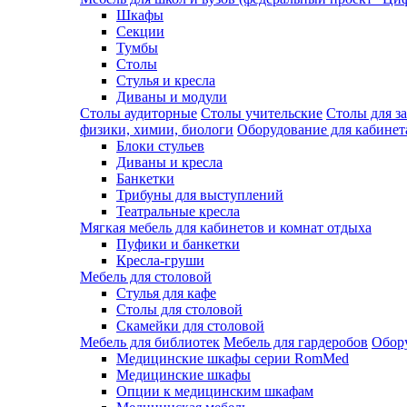
Шкафы
Секции
Тумбы
Столы
Стулья и кресла
Диваны и модули
Столы аудиторные
Столы учительские
Столы для з
физики, химии, биологи
Оборудование для кабинета
Блоки стульев
Диваны и кресла
Банкетки
Трибуны для выступлений
Театральные кресла
Мягкая мебель для кабинетов и комнат отдыха
Пуфики и банкетки
Кресла-груши
Мебель для столовой
Cтулья для кафе
Cтолы для столовой
Скамейки для столовой
Мебель для библиотек
Мебель для гардеробов
Обору
Медицинские шкафы серии RomMed
Медицинские шкафы
Опции к медицинским шкафам