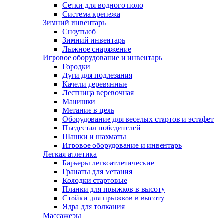
Сетки для водного поло
Система крепежа
Зимний инвентарь
Сноутьюб
Зимний инвентарь
Лыжное снаряжение
Игровое оборудование и инвентарь
Городки
Дуги для подлезания
Качели деревянные
Лестница веревочная
Манишки
Метание в цель
Оборудование для веселых стартов и эстафет
Пьедестал победителей
Шашки и шахматы
Игровое оборудование и инвентарь
Легкая атлетика
Барьеры легкоатлетические
Гранаты для метания
Колодки стартовые
Планки для прыжков в высоту
Стойки для прыжков в высоту
Ядра для толкания
Массажеры