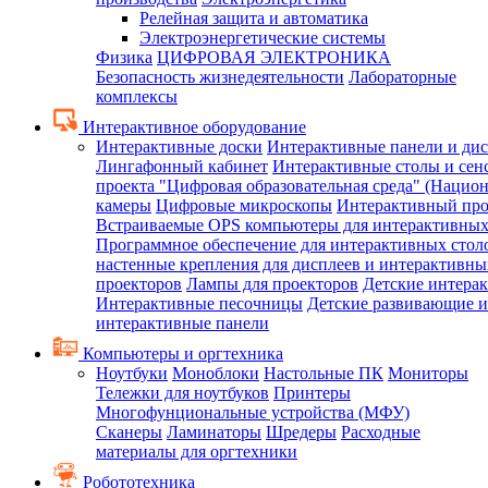
Релейная защита и автоматика
Электроэнергетические системы
Физика
ЦИФРОВАЯ ЭЛЕКТРОНИКА
Безопасность жизнедеятельности
Лабораторные
комплексы
Интерактивное оборудование
Интерактивные доски
Интерактивные панели и ди
Лингафонный кабинет
Интерактивные столы и сен
проекта "Цифровая образовательная среда" (Нацио
камеры
Цифровые микроскопы
Интерактивный про
Встраиваемые OPS компьютеры для интерактивных
Программное обеспечение для интерактивных стол
настенные крепления для дисплеев и интерактивны
проекторов
Лампы для проекторов
Детские интера
Интерактивные песочницы
Детские развивающие и
интерактивные панели
Компьютеры и оргтехника
Ноутбуки
Моноблоки
Настольные ПК
Мониторы
Тележки для ноутбуков
Принтеры
Многофунциональные устройства (МФУ)
Сканеры
Ламинаторы
Шредеры
Расходные
материалы для оргтехники
Робототехника