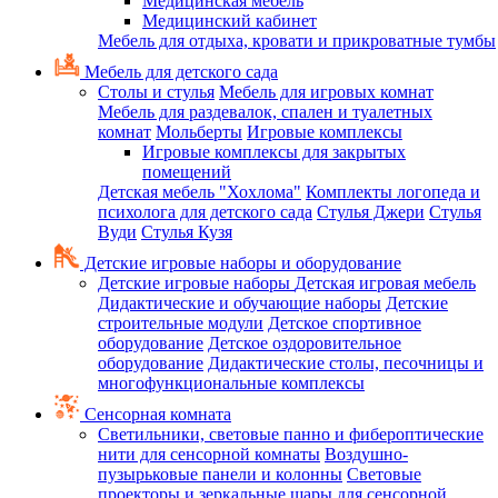
Медицинская мебель
Медицинский кабинет
Мебель для отдыха, кровати и прикроватные тумбы
Мебель для детского сада
Столы и стулья
Мебель для игровых комнат
Мебель для раздевалок, спален и туалетных
комнат
Мольберты
Игровые комплексы
Игровые комплексы для закрытых
помещений
Детская мебель "Хохлома"
Комплекты логопеда и
психолога для детского сада
Стулья Джери
Стулья
Вуди
Стулья Кузя
Детские игровые наборы и оборудование
Детские игровые наборы
Детская игровая мебель
Дидактические и обучающие наборы
Детские
строительные модули
Детское спортивное
оборудование
Детское оздоровительное
оборудование
Дидактические столы, песочницы и
многофункциональные комплексы
Сенсорная комната
Светильники, световые панно и фибероптические
нити для сенсорной комнаты
Воздушно-
пузырьковые панели и колонны
Световые
проекторы и зеркальные шары для сенсорной