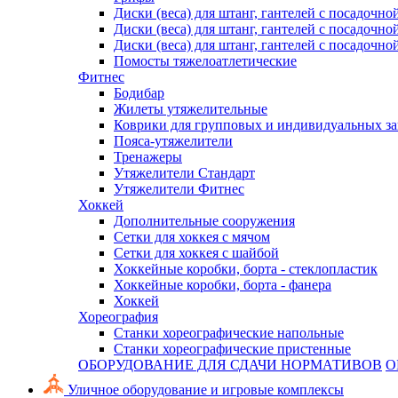
Диски (веса) для штанг, гантелей с посадочно
Диски (веса) для штанг, гантелей с посадочно
Диски (веса) для штанг, гантелей с посадочно
Помосты тяжелоатлетические
Фитнес
Бодибар
Жилеты утяжелительные
Коврики для групповых и индивидуальных з
Пояса-утяжелители
Тренажеры
Утяжелители Стандарт
Утяжелители Фитнес
Хоккей
Дополнительные сооружения
Сетки для хоккея с мячом
Сетки для хоккея с шайбой
Хоккейные коробки, борта - стеклопластик
Хоккейные коробки, борта - фанера
Хоккей
Хореография
Станки хореографические напольные
Станки хореографические пристенные
ОБОРУДОВАНИЕ ДЛЯ СДАЧИ НОРМАТИВОВ
О
Уличное оборудование и игровые комплексы