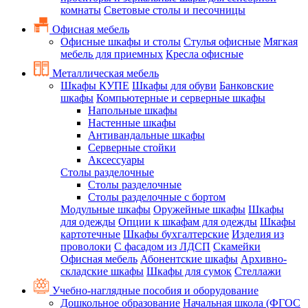
комнаты
Световые столы и песочницы
Офисная мебель
Офисные шкафы и столы
Стулья офисные
Мягкая
мебель для приемных
Кресла офисные
Металлическая мебель
Шкафы КУПЕ
Шкафы для обуви
Банковские
шкафы
Компьютерные и серверные шкафы
Напольные шкафы
Настенные шкафы
Антивандальные шкафы
Серверные стойки
Аксессуары
Столы разделочные
Столы разделочные
Столы разделочные с бортом
Модульные шкафы
Оружейные шкафы
Шкафы
для одежды
Опции к шкафам для одежды
Шкафы
картотечные
Шкафы бухгалтерские
Изделия из
проволоки
С фасадом из ЛДСП
Скамейки
Офисная мебель
Абонентские шкафы
Архивно-
складские шкафы
Шкафы для сумок
Стеллажи
Учебно-наглядные пособия и оборудование
Дошкольное образование
Начальная школа (ФГОС