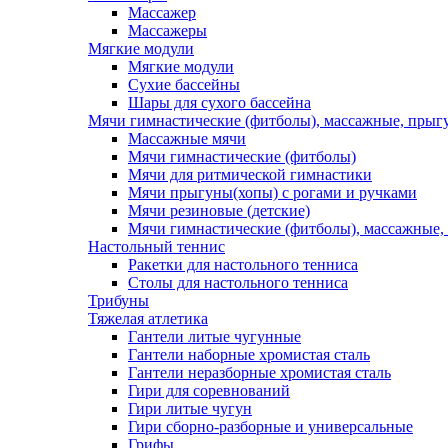
Массажер
Массажеры
Мягкие модули
Мягкие модули
Сухие бассейны
Шары для сухого бассейна
Мячи гимнастические (фитболы), массажные, прыгу
Массажные мячи
Мячи гимнастические (фитболы)
Мячи для ритмической гимнастики
Мячи прыгуны(хопы) с рогами и ручками
Мячи резиновые (детские)
Мячи гимнастические (фитболы), массажные,
Настольный теннис
Ракетки для настольного тенниса
Столы для настольного тенниса
Трибуны
Тяжелая атлетика
Гантели литые чугунные
Гантели наборные хромистая сталь
Гантели неразборные хромистая сталь
Гири для соревнований
Гири литые чугун
Гири сборно-разборные и универсальные
Грифы