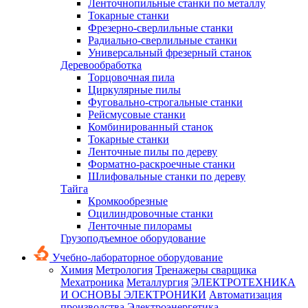
Ленточнопильные станки по металлу
Токарные станки
Фрезерно-сверлильные станки
Радиально-сверлильные станки
Универсальный фрезерный станок
Деревообработка
Торцовочная пила
Циркулярные пилы
Фуговально-строгальные станки
Рейсмусовые станки
Комбинированный станок
Токарные станки
Ленточные пилы по дереву
Форматно-раскроечные станки
Шлифовальные станки по дереву
Тайга
Кромкообрезные
Оцилиндровочные станки
Ленточные пилорамы
Грузоподъемное оборудование
Учебно-лабораторное оборудование
Химия
Метрология
Тренажеры сварщика
Мехатроника
Металлургия
ЭЛЕКТРОТЕХНИКА
И ОСНОВЫ ЭЛЕКТРОНИКИ
Автоматизация
производства
Электроэнергетика