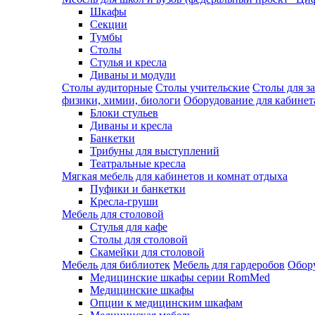
Шкафы
Секции
Тумбы
Столы
Стулья и кресла
Диваны и модули
Столы аудиторные
Столы учительские
Столы для з
физики, химии, биологи
Оборудование для кабинета
Блоки стульев
Диваны и кресла
Банкетки
Трибуны для выступлений
Театральные кресла
Мягкая мебель для кабинетов и комнат отдыха
Пуфики и банкетки
Кресла-груши
Мебель для столовой
Cтулья для кафе
Cтолы для столовой
Скамейки для столовой
Мебель для библиотек
Мебель для гардеробов
Обору
Медицинские шкафы серии RomMed
Медицинские шкафы
Опции к медицинским шкафам