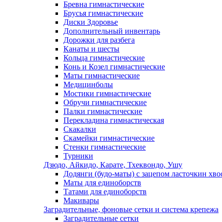
Бревна гимнастические
Брусья гимнастические
Диски Здоровье
Дополнительный инвентарь
Дорожки для разбега
Канаты и шесты
Кольца гимнастические
Конь и Козел гимнастические
Маты гимнастические
Медицинболы
Мостики гимнастические
Обручи гимнастические
Палки гимнастические
Перекладина гимнастическая
Скакалки
Скамейки гимнастические
Стенки гимнастические
Турники
Дзюдо, Айкидо, Карате, Тхеквондо, Ушу
Додянги (будо-маты) с зацепом ласточкин хво
Маты для единоборств
Татами для единоборств
Макивары
Заградительные, фоновые сетки и система крепежа
Заградительные сетки