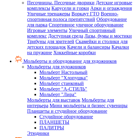
Песочницы. Песочные дворики
Детские игровые
комплексы
Карусели и горки
Арки и ограждения
Уличные тренажеры
Воркаут ГТО
Военно-
спортивная полоса препятствий
Оборудование
для парка
Спортивное уличное оборудование
Игровые элементы
Уличный спортивный
комплекс
Доступная среда
Лазы, бумы и мостики
Трибуны для зрителей
Скамейки и столики для
детских площадок
Качели и балансиры
Качалки
на пружине
Хоккейные коробки
Мольберты и оборудование для художников
Мольберты для художников
Мольберт Настольный
Мольберт "Хлопушка"
Мольберт станковый
Мольберт "А-СТИЛЬ"
Мольберт "Лира"
Мольберты для выставок
Мольберты для
интерьера
Мини мольберты и бизнес сувениры
Планшеты и студийное оборудование
Студийное оборудование
ПЛАНШЕТЫ
ПАЛИТРЫ
Этюдники