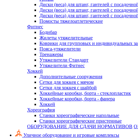
Диски (веса) для штанг, гантелей с посадочно
Диски (веса) для штанг, гантелей с посадочно
Диски (веса) для штанг, гантелей с посадочно
Помосты тяжелоатлетические
Фитнес
Бодибар
Жилеты утяжелительные
Коврики для групповых и индивидуальных з
Пояса-утяжелители
Тренажеры
Утяжелители Стандарт
Утяжелители Фитнес
Хоккей
Дополнительные сооружения
Сетки для хоккея с мячом
Сетки для хоккея с шайбой
Хоккейные коробки, борта - стеклопластик
Хоккейные коробки, борта - фанера
Хоккей
Хореография
Станки хореографические напольные
Станки хореографические пристенные
ОБОРУДОВАНИЕ ДЛЯ СДАЧИ НОРМАТИВОВ
О
Уличное оборудование и игровые комплексы