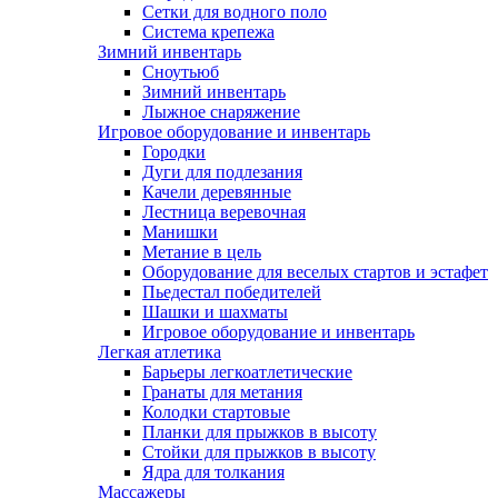
Сетки для водного поло
Система крепежа
Зимний инвентарь
Сноутьюб
Зимний инвентарь
Лыжное снаряжение
Игровое оборудование и инвентарь
Городки
Дуги для подлезания
Качели деревянные
Лестница веревочная
Манишки
Метание в цель
Оборудование для веселых стартов и эстафет
Пьедестал победителей
Шашки и шахматы
Игровое оборудование и инвентарь
Легкая атлетика
Барьеры легкоатлетические
Гранаты для метания
Колодки стартовые
Планки для прыжков в высоту
Стойки для прыжков в высоту
Ядра для толкания
Массажеры