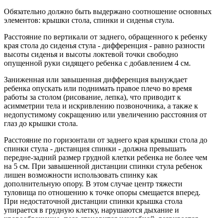
Обязательно должно быть выдержано соотношение основных
элементов: крышки стола, спинки и сиденья стула.
Расстояние по вертикали от заднего, обращенного к ребенку
края стола до сиденья стула - дифференция - равно разности
высоты сиденья и высоты локтевой точки свободно
опущенной руки сидящего ребенка с добавлением 4 см.
Заниженная или завышенная дифференция вынуждает
ребенка опускать или поднимать правое плечо во время
работы за столом (рисование, лепка), что приводит к
асимметрии тела и искривлению позвоночника, а также к
недопустимому сокращению или увеличению расстояния от
глаз до крышки стола.
Расстояние по горизонтали от заднего края крышки стола до
спинки стула - дистанция спинки - должна превышать
передне-задний размер грудной клетки ребенка не более чем
на 5 см. При завышенной дистанции спинки стула ребенок
лишен возможности использовать спинку как
дополнительную опору. В этом случае центр тяжести
туловища по отношению к точке опоры смещается вперед.
При недостаточной дистанции спинки крышка стола
упирается в грудную клетку, нарушаются дыхание и