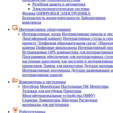
Релейная защита и автоматика
Электроэнергетические системы
Физика
ЦИФРОВАЯ ЭЛЕКТРОНИКА
Безопасность жизнедеятельности
Лабораторные
комплексы
Интерактивное оборудование
Интерактивные доски
Интерактивные панели и ди
Лингафонный кабинет
Интерактивные столы и сен
проекта "Цифровая образовательная среда" (Нацио
камеры
Цифровые микроскопы
Интерактивный про
Встраиваемые OPS компьютеры для интерактивных
Программное обеспечение для интерактивных стол
настенные крепления для дисплеев и интерактивны
проекторов
Лампы для проекторов
Детские интера
Интерактивные песочницы
Детские развивающие и
интерактивные панели
Компьютеры и оргтехника
Ноутбуки
Моноблоки
Настольные ПК
Мониторы
Тележки для ноутбуков
Принтеры
Многофунциональные устройства (МФУ)
Сканеры
Ламинаторы
Шредеры
Расходные
материалы для оргтехники
Робототехника