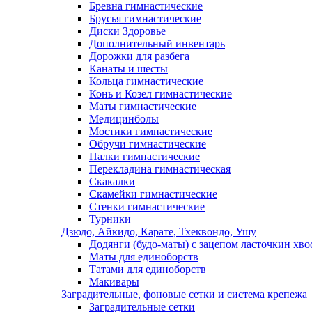
Бревна гимнастические
Брусья гимнастические
Диски Здоровье
Дополнительный инвентарь
Дорожки для разбега
Канаты и шесты
Кольца гимнастические
Конь и Козел гимнастические
Маты гимнастические
Медицинболы
Мостики гимнастические
Обручи гимнастические
Палки гимнастические
Перекладина гимнастическая
Скакалки
Скамейки гимнастические
Стенки гимнастические
Турники
Дзюдо, Айкидо, Карате, Тхеквондо, Ушу
Додянги (будо-маты) с зацепом ласточкин хво
Маты для единоборств
Татами для единоборств
Макивары
Заградительные, фоновые сетки и система крепежа
Заградительные сетки