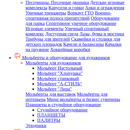
Песочницы. Песочные дворики
Детские игровые
комплексы
Карусели и горки
Арки и ограждения
Уличные тренажеры
Воркаут ГТО
Военно-
спортивная полоса препятствий
Оборудование
для парка
Спортивное уличное оборудование
Игровые элементы
Уличный спортивный
комплекс
Доступная среда
Лазы, бумы и мостики
Трибуны для зрителей
Скамейки и столики для
детских площадок
Качели и балансиры
Качалки
на пружине
Хоккейные коробки
Мольберты и оборудование для художников
Мольберты для художников
Мольберт Настольный
Мольберт "Хлопушка"
Мольберт станковый
Мольберт "А-СТИЛЬ"
Мольберт "Лира"
Мольберты для выставок
Мольберты для
интерьера
Мини мольберты и бизнес сувениры
Планшеты и студийное оборудование
Студийное оборудование
ПЛАНШЕТЫ
ПАЛИТРЫ
Этюдники