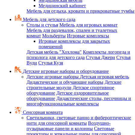
Медицинская мебель
Медицинский кабинет
Мебель для отдыха, кровати и прикроватные тумбы
Мебель для детского сада
Столы и стулья
Мебель для игровых комнат
Мебель для раздевалок, спален и туалетных
комнат
Мольберты
Игровые комплексы
Игровые комплексы для закрытых
помещений
Детская мебель "Хохлома"
Комплекты логопеда и
психолога для детского сада
Стулья Джери
Стулья
Вуди
Стулья Кузя
Детские игровые наборы и оборудование
Детские игровые наборы
Детская игровая мебель
Дидактические и обучающие наборы
Детские
строительные модули
Детское спортивное
оборудование
Детское оздоровительное
оборудование
Дидактические столы, песочницы и
многофункциональные комплексы
Сенсорная комната
Светильники, световые панно и фибероптические
нити для сенсорной комнаты
Воздушно-
пузырьковые панели и колонны
Световые
проекторы и зеркальные шары для сенсорной