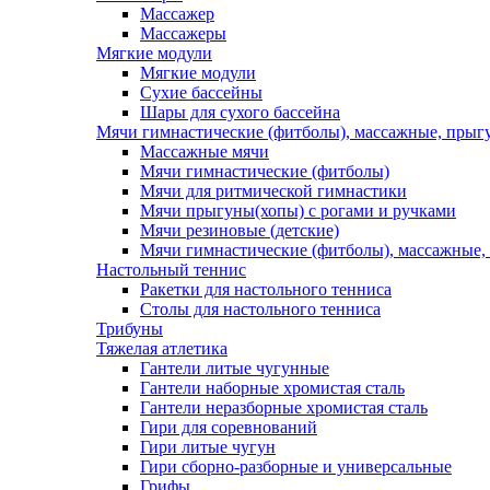
Массажер
Массажеры
Мягкие модули
Мягкие модули
Сухие бассейны
Шары для сухого бассейна
Мячи гимнастические (фитболы), массажные, прыгу
Массажные мячи
Мячи гимнастические (фитболы)
Мячи для ритмической гимнастики
Мячи прыгуны(хопы) с рогами и ручками
Мячи резиновые (детские)
Мячи гимнастические (фитболы), массажные,
Настольный теннис
Ракетки для настольного тенниса
Столы для настольного тенниса
Трибуны
Тяжелая атлетика
Гантели литые чугунные
Гантели наборные хромистая сталь
Гантели неразборные хромистая сталь
Гири для соревнований
Гири литые чугун
Гири сборно-разборные и универсальные
Грифы