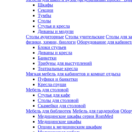
Шкафы
Секции
Тумбы
Столы
Стулья и кресла
Диваны и модули
Столы аудиторные
Столы учительские
Столы для з
физики, химии, биологи
Оборудование для кабинета
Блоки стульев
Диваны и кресла
Банкетки
Трибуны для выступлений
Театральные кресла
Мягкая мебель для кабинетов и комнат отдыха
Пуфики и банкетки
Кресла-груши
Мебель для столовой
Cтулья для кафе
Cтолы для столовой
Скамейки для столовой
Мебель для библиотек
Мебель для гардеробов
Обору
Медицинские шкафы серии RomMed
Медицинские шкафы
Опции к медицинским шкафам