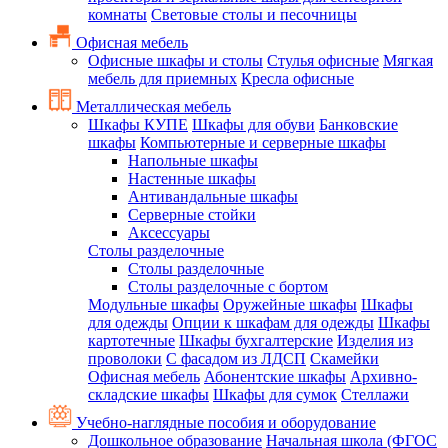
комнаты
Световые столы и песочницы
Офисная мебель
Офисные шкафы и столы
Стулья офисные
Мягкая
мебель для приемных
Кресла офисные
Металлическая мебель
Шкафы КУПЕ
Шкафы для обуви
Банковские
шкафы
Компьютерные и серверные шкафы
Напольные шкафы
Настенные шкафы
Антивандальные шкафы
Серверные стойки
Аксессуары
Столы разделочные
Столы разделочные
Столы разделочные с бортом
Модульные шкафы
Оружейные шкафы
Шкафы
для одежды
Опции к шкафам для одежды
Шкафы
картотечные
Шкафы бухгалтерские
Изделия из
проволоки
С фасадом из ЛДСП
Скамейки
Офисная мебель
Абонентские шкафы
Архивно-
складские шкафы
Шкафы для сумок
Стеллажи
Учебно-наглядные пособия и оборудование
Дошкольное образование
Начальная школа (ФГОС