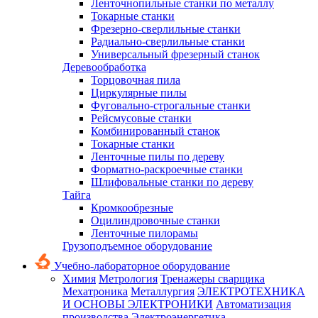
Ленточнопильные станки по металлу
Токарные станки
Фрезерно-сверлильные станки
Радиально-сверлильные станки
Универсальный фрезерный станок
Деревообработка
Торцовочная пила
Циркулярные пилы
Фуговально-строгальные станки
Рейсмусовые станки
Комбинированный станок
Токарные станки
Ленточные пилы по дереву
Форматно-раскроечные станки
Шлифовальные станки по дереву
Тайга
Кромкообрезные
Оцилиндровочные станки
Ленточные пилорамы
Грузоподъемное оборудование
Учебно-лабораторное оборудование
Химия
Метрология
Тренажеры сварщика
Мехатроника
Металлургия
ЭЛЕКТРОТЕХНИКА
И ОСНОВЫ ЭЛЕКТРОНИКИ
Автоматизация
производства
Электроэнергетика