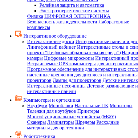
Релейная защита и автоматика
Электроэнергетические системы
Физика
ЦИФРОВАЯ ЭЛЕКТРОНИКА
Безопасность жизнедеятельности
Лабораторные
комплексы
Интерактивное оборудование
Интерактивные доски
Интерактивные панели и ди
Лингафонный кабинет
Интерактивные столы и сен
проекта "Цифровая образовательная среда" (Нацио
камеры
Цифровые микроскопы
Интерактивный про
Встраиваемые OPS компьютеры для интерактивных
Программное обеспечение для интерактивных стол
настенные крепления для дисплеев и интерактивны
проекторов
Лампы для проекторов
Детские интера
Интерактивные песочницы
Детские развивающие и
интерактивные панели
Компьютеры и оргтехника
Ноутбуки
Моноблоки
Настольные ПК
Мониторы
Тележки для ноутбуков
Принтеры
Многофунциональные устройства (МФУ)
Сканеры
Ламинаторы
Шредеры
Расходные
материалы для оргтехники
Робототехника