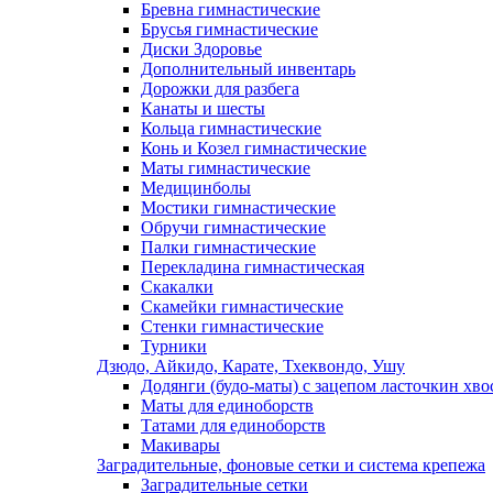
Бревна гимнастические
Брусья гимнастические
Диски Здоровье
Дополнительный инвентарь
Дорожки для разбега
Канаты и шесты
Кольца гимнастические
Конь и Козел гимнастические
Маты гимнастические
Медицинболы
Мостики гимнастические
Обручи гимнастические
Палки гимнастические
Перекладина гимнастическая
Скакалки
Скамейки гимнастические
Стенки гимнастические
Турники
Дзюдо, Айкидо, Карате, Тхеквондо, Ушу
Додянги (будо-маты) с зацепом ласточкин хво
Маты для единоборств
Татами для единоборств
Макивары
Заградительные, фоновые сетки и система крепежа
Заградительные сетки