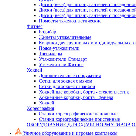
Диски (веса) для штанг, гантелей с посадочно
Диски (веса) для штанг, гантелей с посадочно
Диски (веса) для штанг, гантелей с посадочно
Помосты тяжелоатлетические
Фитнес
Бодибар
Жилеты утяжелительные
Коврики для групповых и индивидуальных з
Пояса-утяжелители
Тренажеры
Утяжелители Стандарт
Утяжелители Фитнес
Хоккей
Дополнительные сооружения
Сетки для хоккея с мячом
Сетки для хоккея с шайбой
Хоккейные коробки, борта - стеклопластик
Хоккейные коробки, борта - фанера
Хоккей
Хореография
Станки хореографические напольные
Станки хореографические пристенные
ОБОРУДОВАНИЕ ДЛЯ СДАЧИ НОРМАТИВОВ
О
Уличное оборудование и игровые комплексы