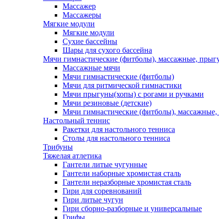
Массажер
Массажеры
Мягкие модули
Мягкие модули
Сухие бассейны
Шары для сухого бассейна
Мячи гимнастические (фитболы), массажные, прыгу
Массажные мячи
Мячи гимнастические (фитболы)
Мячи для ритмической гимнастики
Мячи прыгуны(хопы) с рогами и ручками
Мячи резиновые (детские)
Мячи гимнастические (фитболы), массажные,
Настольный теннис
Ракетки для настольного тенниса
Столы для настольного тенниса
Трибуны
Тяжелая атлетика
Гантели литые чугунные
Гантели наборные хромистая сталь
Гантели неразборные хромистая сталь
Гири для соревнований
Гири литые чугун
Гири сборно-разборные и универсальные
Грифы