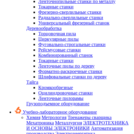
Ленточнопильные станки по металлу
Токарные станки
Фрезерно-сверлильные станки
Радиально-сверлильные станки
Универсальный фрезерный станок
Деревообработка
Торцовочная пила
Циркулярные пилы
Фуговально-строгальные станки
Рейсмусовые станки
Комбинированный станок
Токарные станки
Ленточные пилы по дереву
Форматно-раскроечные станки
Шлифовальные станки по дереву
Тайга
Кромкообрезные
Оцилиндровочные станки
Ленточные пилорамы
Грузоподъемное оборудование
Учебно-лабораторное оборудование
Химия
Метрология
Тренажеры сварщика
Мехатроника
Металлургия
ЭЛЕКТРОТЕХНИКА
И ОСНОВЫ ЭЛЕКТРОНИКИ
Автоматизация
производства
Электроэнергетика