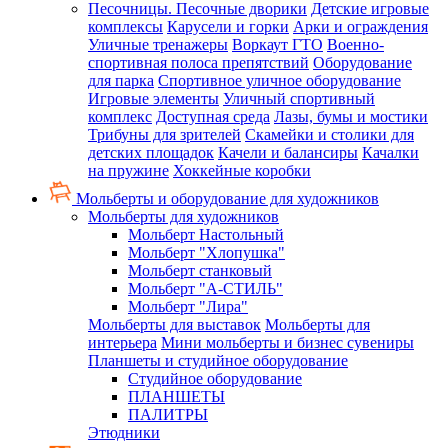
Песочницы. Песочные дворики
Детские игровые
комплексы
Карусели и горки
Арки и ограждения
Уличные тренажеры
Воркаут ГТО
Военно-
спортивная полоса препятствий
Оборудование
для парка
Спортивное уличное оборудование
Игровые элементы
Уличный спортивный
комплекс
Доступная среда
Лазы, бумы и мостики
Трибуны для зрителей
Скамейки и столики для
детских площадок
Качели и балансиры
Качалки
на пружине
Хоккейные коробки
Мольберты и оборудование для художников
Мольберты для художников
Мольберт Настольный
Мольберт "Хлопушка"
Мольберт станковый
Мольберт "А-СТИЛЬ"
Мольберт "Лира"
Мольберты для выставок
Мольберты для
интерьера
Мини мольберты и бизнес сувениры
Планшеты и студийное оборудование
Студийное оборудование
ПЛАНШЕТЫ
ПАЛИТРЫ
Этюдники