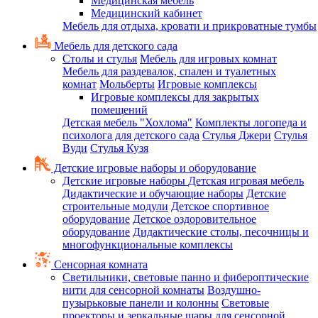
Медицинская мебель
Медицинский кабинет
Мебель для отдыха, кровати и прикроватные тумбы
Мебель для детского сада
Столы и стулья
Мебель для игровых комнат
Мебель для раздевалок, спален и туалетных
комнат
Мольберты
Игровые комплексы
Игровые комплексы для закрытых
помещений
Детская мебель "Хохлома"
Комплекты логопеда и
психолога для детского сада
Стулья Джери
Стулья
Вуди
Стулья Кузя
Детские игровые наборы и оборудование
Детские игровые наборы
Детская игровая мебель
Дидактические и обучающие наборы
Детские
строительные модули
Детское спортивное
оборудование
Детское оздоровительное
оборудование
Дидактические столы, песочницы и
многофункциональные комплексы
Сенсорная комната
Светильники, световые панно и фибероптические
нити для сенсорной комнаты
Воздушно-
пузырьковые панели и колонны
Световые
проекторы и зеркальные шары для сенсорной