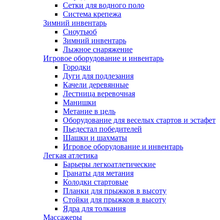
Сетки для водного поло
Система крепежа
Зимний инвентарь
Сноутьюб
Зимний инвентарь
Лыжное снаряжение
Игровое оборудование и инвентарь
Городки
Дуги для подлезания
Качели деревянные
Лестница веревочная
Манишки
Метание в цель
Оборудование для веселых стартов и эстафет
Пьедестал победителей
Шашки и шахматы
Игровое оборудование и инвентарь
Легкая атлетика
Барьеры легкоатлетические
Гранаты для метания
Колодки стартовые
Планки для прыжков в высоту
Стойки для прыжков в высоту
Ядра для толкания
Массажеры