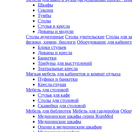
Шкафы
Секции
Тумбы
Столы
Стулья и кресла
Диваны и модули
Столы аудиторные
Столы учительские
Столы для з
физики, химии, биологи
Оборудование для кабинета
Блоки стульев
Диваны и кресла
Банкетки
Трибуны для выступлений
Театральные кресла
Мягкая мебель для кабинетов и комнат отдыха
Пуфики и банкетки
Кресла-груши
Мебель для столовой
Cтулья для кафе
Cтолы для столовой
Скамейки для столовой
Мебель для библиотек
Мебель для гардеробов
Обору
Медицинские шкафы серии RomMed
Медицинские шкафы
Опции к медицинским шкафам