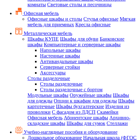
комнаты
Световые столы и песочницы
Офисная мебель
Офисные шкафы и столы
Стулья офисные
Мягкая
мебель для приемных
Кресла офисные
Металлическая мебель
Шкафы КУПЕ
Шкафы для обуви
Банковские
шкафы
Компьютерные и серверные шкафы
Напольные шкафы
Настенные шкафы
Антивандальные шкафы
Серверные стойки
Аксессуары
Столы разделочные
Столы разделочные
Столы разделочные с бортом
Модульные шкафы
Оружейные шкафы
Шкафы
для одежды
Опции к шкафам для одежды
Шкафы
картотечные
Шкафы бухгалтерские
Изделия из
проволоки
С фасадом из ЛДСП
Скамейки
Офисная мебель
Абонентские шкафы
Архивно-
складские шкафы
Шкафы для сумок
Стеллажи
Учебно-наглядные пособия и оборудование
Дошкольное образование
Начальная школа (ФГОС