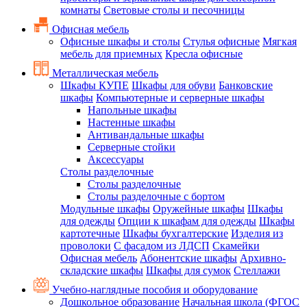
комнаты
Световые столы и песочницы
Офисная мебель
Офисные шкафы и столы
Стулья офисные
Мягкая
мебель для приемных
Кресла офисные
Металлическая мебель
Шкафы КУПЕ
Шкафы для обуви
Банковские
шкафы
Компьютерные и серверные шкафы
Напольные шкафы
Настенные шкафы
Антивандальные шкафы
Серверные стойки
Аксессуары
Столы разделочные
Столы разделочные
Столы разделочные с бортом
Модульные шкафы
Оружейные шкафы
Шкафы
для одежды
Опции к шкафам для одежды
Шкафы
картотечные
Шкафы бухгалтерские
Изделия из
проволоки
С фасадом из ЛДСП
Скамейки
Офисная мебель
Абонентские шкафы
Архивно-
складские шкафы
Шкафы для сумок
Стеллажи
Учебно-наглядные пособия и оборудование
Дошкольное образование
Начальная школа (ФГОС