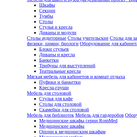
Шкафы
Секции
Тумбы
Столы
Стулья и кресла
Диваны и модули
Столы аудиторные
Столы учительские
Столы для з
физики, химии, биологи
Оборудование для кабинета
Блоки стульев
Диваны и кресла
Банкетки
Трибуны для выступлений
Театральные кресла
Мягкая мебель для кабинетов и комнат отдыха
Пуфики и банкетки
Кресла-груши
Мебель для столовой
Cтулья для кафе
Cтолы для столовой
Скамейки для столовой
Мебель для библиотек
Мебель для гардеробов
Обору
Медицинские шкафы серии RomMed
Медицинские шкафы
Опции к медицинским шкафам