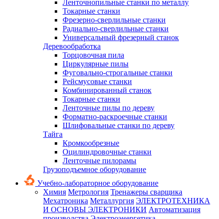
Ленточнопильные станки по металлу
Токарные станки
Фрезерно-сверлильные станки
Радиально-сверлильные станки
Универсальный фрезерный станок
Деревообработка
Торцовочная пила
Циркулярные пилы
Фуговально-строгальные станки
Рейсмусовые станки
Комбинированный станок
Токарные станки
Ленточные пилы по дереву
Форматно-раскроечные станки
Шлифовальные станки по дереву
Тайга
Кромкообрезные
Оцилиндровочные станки
Ленточные пилорамы
Грузоподъемное оборудование
Учебно-лабораторное оборудование
Химия
Метрология
Тренажеры сварщика
Мехатроника
Металлургия
ЭЛЕКТРОТЕХНИКА
И ОСНОВЫ ЭЛЕКТРОНИКИ
Автоматизация
производства
Электроэнергетика