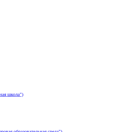
ная школа")
ровая образовательная среда")