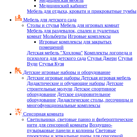
Медицинская мебель
Медицинский кабинет
Мебель для отдыха, кровати и прикроватные тумбы
Мебель для детского сада
Столы и стулья
Мебель для игровых комнат
Мебель для раздевалок, спален и туалетных
комнат
Мольберты
Игровые комплексы
Игровые комплексы для закрытых
помещений
Детская мебель "Хохлома"
Комплекты логопеда и
психолога для детского сада
Стулья Джери
Стулья
Вуди
Стулья Кузя
Детские игровые наборы и оборудование
Детские игровые наборы
Детская игровая мебель
Дидактические и обучающие наборы
Детские
строительные модули
Детское спортивное
оборудование
Детское оздоровительное
оборудование
Дидактические столы, песочницы и
многофункциональные комплексы
Сенсорная комната
Светильники, световые панно и фибероптические
нити для сенсорной комнаты
Воздушно-
пузырьковые панели и колонны
Световые
проекторы и зеркальные шары для сенсорной