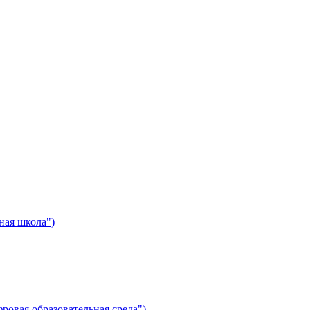
ная школа")
ровая образовательная среда")