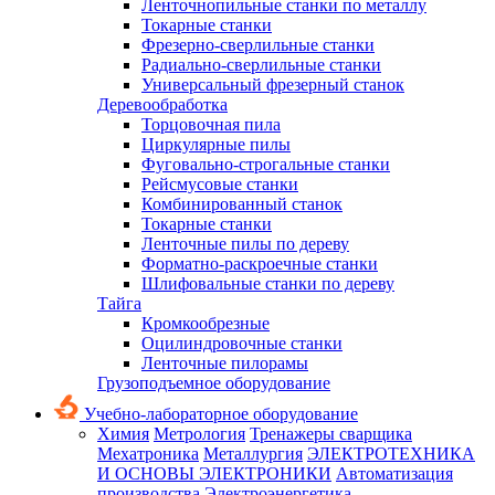
Ленточнопильные станки по металлу
Токарные станки
Фрезерно-сверлильные станки
Радиально-сверлильные станки
Универсальный фрезерный станок
Деревообработка
Торцовочная пила
Циркулярные пилы
Фуговально-строгальные станки
Рейсмусовые станки
Комбинированный станок
Токарные станки
Ленточные пилы по дереву
Форматно-раскроечные станки
Шлифовальные станки по дереву
Тайга
Кромкообрезные
Оцилиндровочные станки
Ленточные пилорамы
Грузоподъемное оборудование
Учебно-лабораторное оборудование
Химия
Метрология
Тренажеры сварщика
Мехатроника
Металлургия
ЭЛЕКТРОТЕХНИКА
И ОСНОВЫ ЭЛЕКТРОНИКИ
Автоматизация
производства
Электроэнергетика