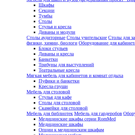
Шкафы
Секции
Тумбы
Столы
Стулья и кресла
Диваны и модули
Столы аудиторные
Столы учительские
Столы для з
физики, химии, биологи
Оборудование для кабинета
Блоки стульев
Диваны и кресла
Банкетки
Трибуны для выступлений
Театральные кресла
Мягкая мебель для кабинетов и комнат отдыха
Пуфики и банкетки
Кресла-груши
Мебель для столовой
Cтулья для кафе
Cтолы для столовой
Скамейки для столовой
Мебель для библиотек
Мебель для гардеробов
Обору
Медицинские шкафы серии RomMed
Медицинские шкафы
Опции к медицинским шкафам