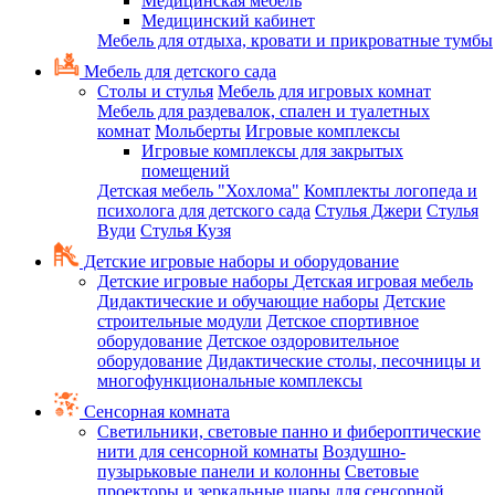
Медицинская мебель
Медицинский кабинет
Мебель для отдыха, кровати и прикроватные тумбы
Мебель для детского сада
Столы и стулья
Мебель для игровых комнат
Мебель для раздевалок, спален и туалетных
комнат
Мольберты
Игровые комплексы
Игровые комплексы для закрытых
помещений
Детская мебель "Хохлома"
Комплекты логопеда и
психолога для детского сада
Стулья Джери
Стулья
Вуди
Стулья Кузя
Детские игровые наборы и оборудование
Детские игровые наборы
Детская игровая мебель
Дидактические и обучающие наборы
Детские
строительные модули
Детское спортивное
оборудование
Детское оздоровительное
оборудование
Дидактические столы, песочницы и
многофункциональные комплексы
Сенсорная комната
Светильники, световые панно и фибероптические
нити для сенсорной комнаты
Воздушно-
пузырьковые панели и колонны
Световые
проекторы и зеркальные шары для сенсорной