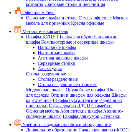
комнаты
Световые столы и песочницы
Офисная мебель
Офисные шкафы и столы
Стулья офисные
Мягкая
мебель для приемных
Кресла офисные
Металлическая мебель
Шкафы КУПЕ
Шкафы для обуви
Банковские
шкафы
Компьютерные и серверные шкафы
Напольные шкафы
Настенные шкафы
Антивандальные шкафы
Серверные стойки
Аксессуары
Столы разделочные
Столы разделочные
Столы разделочные с бортом
Модульные шкафы
Оружейные шкафы
Шкафы
для одежды
Опции к шкафам для одежды
Шкафы
картотечные
Шкафы бухгалтерские
Изделия из
проволоки
С фасадом из ЛДСП
Скамейки
Офисная мебель
Абонентские шкафы
Архивно-
складские шкафы
Шкафы для сумок
Стеллажи
Учебно-наглядные пособия и оборудование
Дошкольное образование
Начальная школа (ФГОС