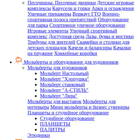
Песочницы. Песочные дворики
Детские игровые
комплексы
Карусели и горки
Арки и ограждения
Уличные тренажеры
Воркаут ГТО
Военно-
спортивная полоса препятствий
Оборудование
для парка
Спортивное уличное оборудование
Игровые элементы
Уличный спортивный
комплекс
Доступная среда
Лазы, бумы и мостики
Трибуны для зрителей
Скамейки и столики для
детских площадок
Качели и балансиры
Качалки
на пружине
Хоккейные коробки
Мольберты и оборудование для художников
Мольберты для художников
Мольберт Настольный
Мольберт "Хлопушка"
Мольберт станковый
Мольберт "А-СТИЛЬ"
Мольберт "Лира"
Мольберты для выставок
Мольберты для
интерьера
Мини мольберты и бизнес сувениры
Планшеты и студийное оборудование
Студийное оборудование
ПЛАНШЕТЫ
ПАЛИТРЫ
Этюдники