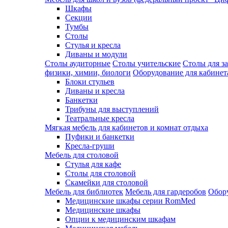
Шкафы
Секции
Тумбы
Столы
Стулья и кресла
Диваны и модули
Столы аудиторные
Столы учительские
Столы для з
физики, химии, биологи
Оборудование для кабинета
Блоки стульев
Диваны и кресла
Банкетки
Трибуны для выступлений
Театральные кресла
Мягкая мебель для кабинетов и комнат отдыха
Пуфики и банкетки
Кресла-груши
Мебель для столовой
Cтулья для кафе
Cтолы для столовой
Скамейки для столовой
Мебель для библиотек
Мебель для гардеробов
Обору
Медицинские шкафы серии RomMed
Медицинские шкафы
Опции к медицинским шкафам