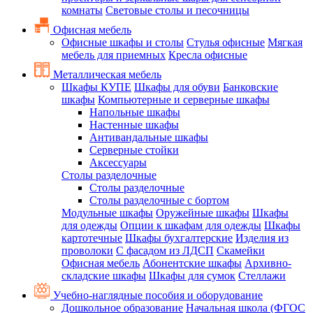
комнаты
Световые столы и песочницы
Офисная мебель
Офисные шкафы и столы
Стулья офисные
Мягкая
мебель для приемных
Кресла офисные
Металлическая мебель
Шкафы КУПЕ
Шкафы для обуви
Банковские
шкафы
Компьютерные и серверные шкафы
Напольные шкафы
Настенные шкафы
Антивандальные шкафы
Серверные стойки
Аксессуары
Столы разделочные
Столы разделочные
Столы разделочные с бортом
Модульные шкафы
Оружейные шкафы
Шкафы
для одежды
Опции к шкафам для одежды
Шкафы
картотечные
Шкафы бухгалтерские
Изделия из
проволоки
С фасадом из ЛДСП
Скамейки
Офисная мебель
Абонентские шкафы
Архивно-
складские шкафы
Шкафы для сумок
Стеллажи
Учебно-наглядные пособия и оборудование
Дошкольное образование
Начальная школа (ФГОС