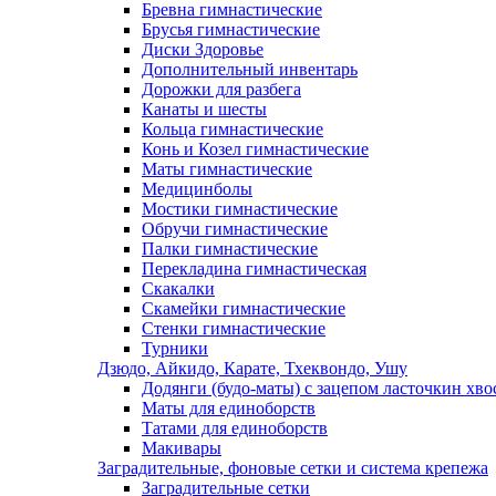
Бревна гимнастические
Брусья гимнастические
Диски Здоровье
Дополнительный инвентарь
Дорожки для разбега
Канаты и шесты
Кольца гимнастические
Конь и Козел гимнастические
Маты гимнастические
Медицинболы
Мостики гимнастические
Обручи гимнастические
Палки гимнастические
Перекладина гимнастическая
Скакалки
Скамейки гимнастические
Стенки гимнастические
Турники
Дзюдо, Айкидо, Карате, Тхеквондо, Ушу
Додянги (будо-маты) с зацепом ласточкин хво
Маты для единоборств
Татами для единоборств
Макивары
Заградительные, фоновые сетки и система крепежа
Заградительные сетки