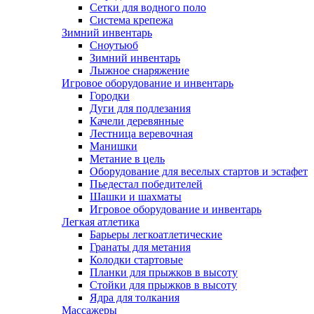
Сетки для водного поло
Система крепежа
Зимний инвентарь
Сноутьюб
Зимний инвентарь
Лыжное снаряжение
Игровое оборудование и инвентарь
Городки
Дуги для подлезания
Качели деревянные
Лестница веревочная
Манишки
Метание в цель
Оборудование для веселых стартов и эстафет
Пьедестал победителей
Шашки и шахматы
Игровое оборудование и инвентарь
Легкая атлетика
Барьеры легкоатлетические
Гранаты для метания
Колодки стартовые
Планки для прыжков в высоту
Стойки для прыжков в высоту
Ядра для толкания
Массажеры