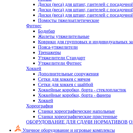
Диски (веса) для штанг, гантелей с посадочно
Диски (веса) для штанг, гантелей с посадочно
Диски (веса) для штанг, гантелей с посадочно
Помосты тяжелоатлетические
Фитнес
Бодибар
Жилеты утяжелительные
Коврики для групповых и индивидуальных з
Пояса-утяжелители
Тренажеры
Утяжелители Стандарт
Утяжелители Фитнес
Хоккей
Дополнительные сооружения
Сетки для хоккея с мячом
Сетки для хоккея с шайбой
Хоккейные коробки, борта - стеклопластик
Хоккейные коробки, борта - фанера
Хоккей
Хореография
Станки хореографические напольные
Станки хореографические пристенные
ОБОРУДОВАНИЕ ДЛЯ СДАЧИ НОРМАТИВОВ
О
Уличное оборудование и игровые комплексы