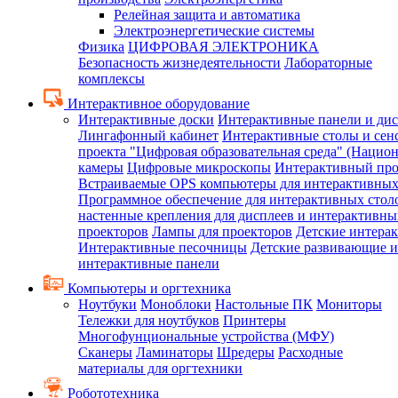
Релейная защита и автоматика
Электроэнергетические системы
Физика
ЦИФРОВАЯ ЭЛЕКТРОНИКА
Безопасность жизнедеятельности
Лабораторные
комплексы
Интерактивное оборудование
Интерактивные доски
Интерактивные панели и ди
Лингафонный кабинет
Интерактивные столы и сен
проекта "Цифровая образовательная среда" (Нацио
камеры
Цифровые микроскопы
Интерактивный про
Встраиваемые OPS компьютеры для интерактивных
Программное обеспечение для интерактивных стол
настенные крепления для дисплеев и интерактивны
проекторов
Лампы для проекторов
Детские интера
Интерактивные песочницы
Детские развивающие и
интерактивные панели
Компьютеры и оргтехника
Ноутбуки
Моноблоки
Настольные ПК
Мониторы
Тележки для ноутбуков
Принтеры
Многофунциональные устройства (МФУ)
Сканеры
Ламинаторы
Шредеры
Расходные
материалы для оргтехники
Робототехника