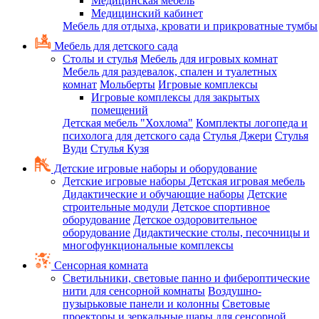
Медицинская мебель
Медицинский кабинет
Мебель для отдыха, кровати и прикроватные тумбы
Мебель для детского сада
Столы и стулья
Мебель для игровых комнат
Мебель для раздевалок, спален и туалетных
комнат
Мольберты
Игровые комплексы
Игровые комплексы для закрытых
помещений
Детская мебель "Хохлома"
Комплекты логопеда и
психолога для детского сада
Стулья Джери
Стулья
Вуди
Стулья Кузя
Детские игровые наборы и оборудование
Детские игровые наборы
Детская игровая мебель
Дидактические и обучающие наборы
Детские
строительные модули
Детское спортивное
оборудование
Детское оздоровительное
оборудование
Дидактические столы, песочницы и
многофункциональные комплексы
Сенсорная комната
Светильники, световые панно и фибероптические
нити для сенсорной комнаты
Воздушно-
пузырьковые панели и колонны
Световые
проекторы и зеркальные шары для сенсорной