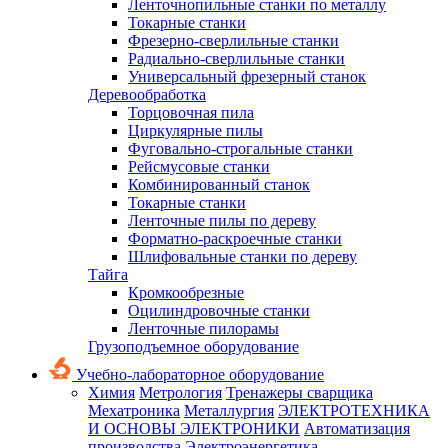
Ленточнопильные станки по металлу
Токарные станки
Фрезерно-сверлильные станки
Радиально-сверлильные станки
Универсальный фрезерный станок
Деревообработка
Торцовочная пила
Циркулярные пилы
Фуговально-строгальные станки
Рейсмусовые станки
Комбинированный станок
Токарные станки
Ленточные пилы по дереву
Форматно-раскроечные станки
Шлифовальные станки по дереву
Тайга
Кромкообрезные
Оцилиндровочные станки
Ленточные пилорамы
Грузоподъемное оборудование
Учебно-лабораторное оборудование
Химия
Метрология
Тренажеры сварщика
Мехатроника
Металлургия
ЭЛЕКТРОТЕХНИКА
И ОСНОВЫ ЭЛЕКТРОНИКИ
Автоматизация
производства
Электроэнергетика