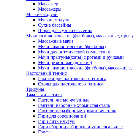
Массажер
Массажеры
Мягкие модули
Мягкие модули
Сухие бассейны
Шары для сухого бассейна
Мячи гимнастические (фитболы), массажные, прыгу
Массажные мячи
Мячи гимнастические (фитболы)
Мячи для ритмической гимнастики
Мячи прыгуны(хопы) с рогами и ручками
Мячи резиновые (детские)
Мячи гимнастические (фитболы), массажные,
Настольный теннис
Ракетки для настольного тенниса
Столы для настольного тенниса
Трибуны
Тяжелая атлетика
Гантели литые чугунные
Гантели наборные хромистая сталь
Гантели неразборные хромистая сталь
Гири для соревнований
Гири литые чугун
Гири сборно-разборные и универсальные
Грифы